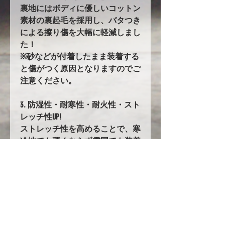
裏地にはボディに優しいコットン
素材の裏起毛を採用し、バタつき
による擦り傷を大幅に軽減しまし
た！
※砂などが付着したまま装着する
と傷がつく原因となりますのでご
注意ください。
3. 防湿性・耐寒性・耐火性・スト
レッチ性UP!
ストレッチ性を高めることで、寒
冷地でも硬くならず雪国でも装着
しやすくなりました。
78. バタ付き防止加工とストラッ
プ
前後に強力なゴムの絞り加工を追
加。