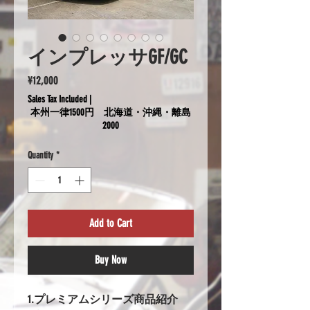
インプレッサGF/GC
Price
¥12,000
Sales Tax Included
|
本州一律1500円 北海道・沖縄・離島
2000
Quantity
*
Add to Cart
Buy Now
1.プレミアムシリーズ商品紹介