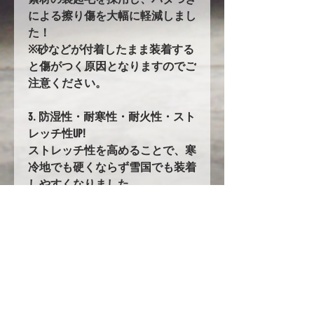
による擦り傷を大幅に軽減しまし
た！
※砂などが付着したまま装着する
と傷がつく原因となりますのでご
注意ください。
3. 防湿性・耐寒性・耐火性・スト
レッチ性UP!
ストレッチ性を高めることで、寒
冷地でも硬くならず雪国でも装着
しやすくなりました。
79. バタ付き防止加工とストラッ
プ
前後に強力なゴムの絞り加工を追
加。
固定にはワンタッチストラップを
採用!!