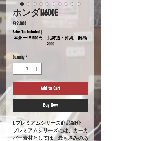
ホンダN600E
Price
¥12,000
Sales Tax Included
|
本州一律1500円 北海道・沖縄・離島
2000
Quantity
*
Add to Cart
Buy Now
1.プレミアムシリーズ商品紹介
プレミアムシリーズには、カーカ
バー素材としては、最も厚みのあ