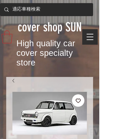
​cover shop SUN
​High quality car
cover specialty
store