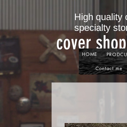
​High quality
specialty sto
​cover sho
HOME
PRODCU
Contact me