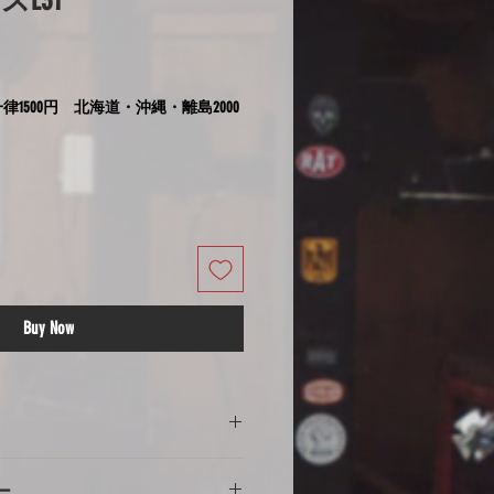
ズE31
律1500円 北海道・沖縄・離島2000
Buy Now
の注意
ー
意