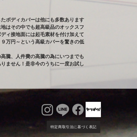
ールペンされた車両
告がありました。）
※ボディが汚れた状
したボディカバーは他にも多数あります
雨で濡れている車体
生地はその中でも超高級品のオックスフ
かけるのはご注意く
ボディ接地面には起毛素材を付け加えて
るとシミの原因にな
６９万円～という高級カバーを驚きの低
ィに使用すると、起
す。出来るだけ綺麗
の高騰、人件費の高騰の為にいつまでも
ありません！是非今のうちに一度お試し
特定商取引法に基づく表記