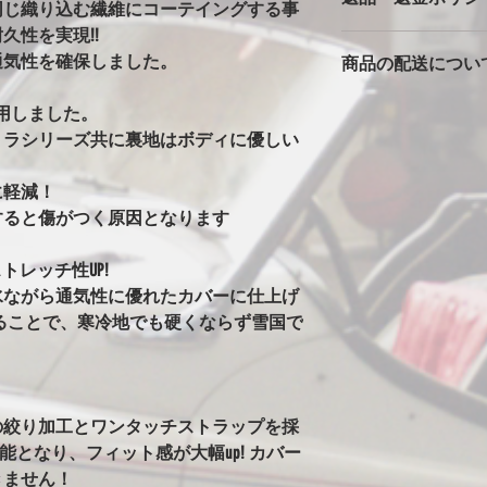
同じ織り込む繊維にコーテイングする事
バタ付きが大きいと
久性を実現!!
カバーは消耗品です
っかりとストラップ
通気性を確保しました。
商品の配送につい
返品返金は対応でき
風の時は、ホイール
ただいた車両で、極
の洗濯ばさみを併用
本州一律1500円
期不良に関しては別
用しました。
安全に使用できます
北海道・沖縄・離島は2
※完全防水にはして
トラシリーズ共に裏地はボディに優しい
発送はゆうパックで
カバーには防水・撥
！
始の発送は出来ませ
はありません。ビニ
に軽減！
水生地を使用すると
すると傷がつく原因となります
まうからです。その
水にはしていません
トレッチ性UP!
ることがありますが
水ながら通気性に優れたカバーに仕上げ
い日など車もカバー
す。
ることで、寒冷地でも硬くならず雪国で
※オールペン車両や
意
オールペンやボディ
安定なためカバーの
の絞り加工とワンタッチストラップを採
グ剤や塗料の種類に
可能となり、フィット感が大幅up! カバー
ります。万が一シミ
きません！
させてください。（現