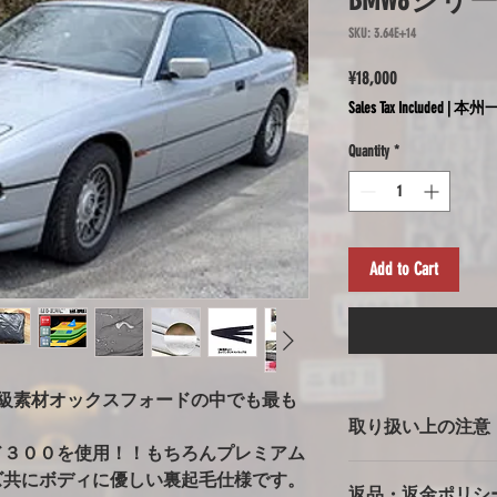
BMW8シリー
SKU: 3.64E+14
Price
¥18,000
Sales Tax Included
|
本州一
Quantity
*
Add to Cart
高級素材オックスフォードの中でも最も
取り扱い上の注意
ド３００を使用！！もちろんプレミアム
ボディカバー使用上
ズ共にボディに優しい裏起毛仕様です。
返品・返金ポリシ
※強風での使用の注