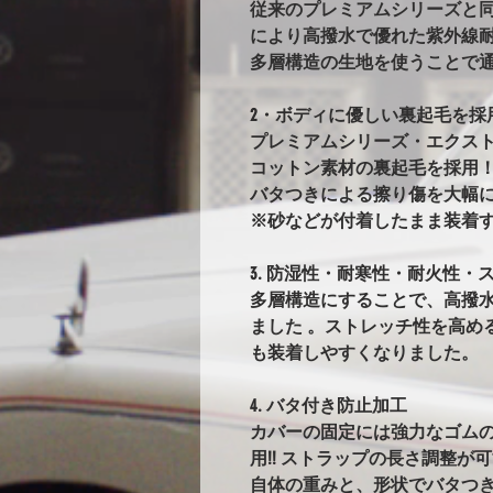
従来のプレミアムシリーズと
により高撥水で優れた紫外線耐
多層構造の生地を使うことで
2・ボディに優しい裏起毛を採
プレミアムシリーズ・エクス
コットン素材の裏起毛を採用
バタつきによる擦り傷を大幅
※砂などが付着したまま装着
3. 防湿性・耐寒性・耐火性・ス
多層構造にすることで、高撥
ました 。ストレッチ性を高め
も装着しやすくなりました。
4. バタ付き防止加工
カバーの固定には強力なゴム
用!! ストラップの長さ調整が
自体の重みと、形状でバタつ