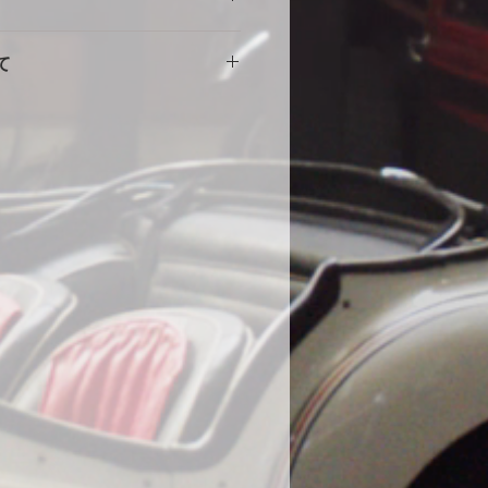
擦れや傷の原因になりますので、し
。使用に伴う劣化や汚れ、破れ等の
をしめて下さい。風の強い場合や台
て
ません。事前にカスタム等ご相談い
部分に布団を干す時に使用する大型
端にサイズが小さい・大きい等の初
する等の工夫をしていただくとより
途商品に交換させて頂きます。
。
000円
いません。
の発送になります。土日祝・年末年
水加工をしていますが、完全防水で
ん。
ール生地やテント生地などの完全防
、地面からの湿気でボディが錆てし
為あえて通気性を保つために完全防
。ミシンの縫い目から雨水が浸入す
、不良品ではありません。天気の良
をめくり換気する事をお勧めしま
コーティング車両に使用する際の注
コーティング直後の車両は塗膜が不
使用はお控えください。コーティン
よっては、シミができる可能性があ
になった場合は速やかに天日で乾燥
在までに92件のみ、DIYで赤色にオ