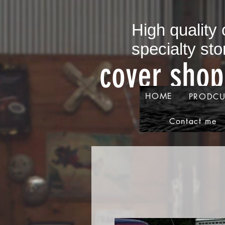
​High quality
specialty sto
​cover sho
HOME
PRODCU
Contact me