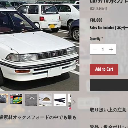
E8/9/10系
SKU: 3.64E+14
Price
¥18,000
Sales Tax Included
|
本州一
Quantity
*
Add to Cart
取り扱い上の注意
高級素材オックスフォードの中でも最も
ボディカバー使用上
返品・返金ポリシ
※強風での使用の注