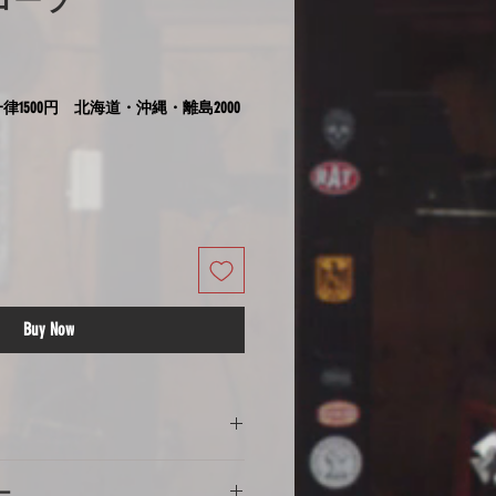
カローラ
律1500円 北海道・沖縄・離島2000
Buy Now
の注意
ー
意