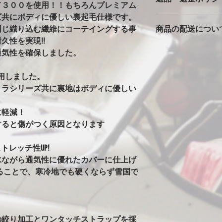
ド３００を使用！！もちろんプレミアム
バタ付きが大きいと
ズ共にボディに優しい裏起毛仕様です。
カバーは消耗品です
っかりとストラップ
同じ織り込む繊維にコーテイングする事
商品の配送につい
返品返金は対応でき
風の時は、ホイール
ただいた車両で、極
久性を実現!!
の洗濯ばさみを併用
本州一律1500円
期不良に関しては別
安全に使用できます
通気性を確保しました。
北海道・沖縄・離島は2
※完全防水にはして
発送はゆうパックで
カバーには防水・撥
用しました。
始の発送は出来ませ
はありません。ビニ
トラシリーズ共に裏地はボディに優しい
水生地を使用すると
！
まうからです。その
に軽減！
水にはしていません
すると傷がつく原因となります
ることがありますが
い日など車もカバー
す。
トレッチ性UP!
※オールペン車両や
水ながら通気性に優れたカバーに仕上げ
意
ることで、寒冷地でも硬くならず雪国で
オールペンやボディ
安定なためカバーの
グ剤や塗料の種類に
ります。万が一シミ
させてください。（現
の絞り加工とワンタッチストラップを採