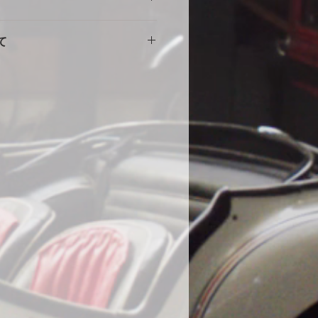
擦れや傷の原因になりますので、し
。使用に伴う劣化や汚れ、破れ等の
をしめて下さい。風の強い場合や台
て
ません。事前にカスタム等ご相談い
部分に布団を干す時に使用する大型
端にサイズが小さい・大きい等の初
する等の工夫をしていただくとより
途商品に交換させて頂きます。
。
000円
いません。
の発送になります。土日祝・年末年
水加工をしていますが、完全防水で
ん。
ール生地やテント生地などの完全防
、地面からの湿気でボディが錆てし
為あえて通気性を保つために完全防
。ミシンの縫い目から雨水が浸入す
、不良品ではありません。天気の良
をめくり換気する事をお勧めしま
コーティング車両に使用する際の注
コーティング直後の車両は塗膜が不
使用はお控えください。コーティン
よっては、シミができる可能性があ
になった場合は速やかに天日で乾燥
在までに35件のみ、DIYで赤色にオ