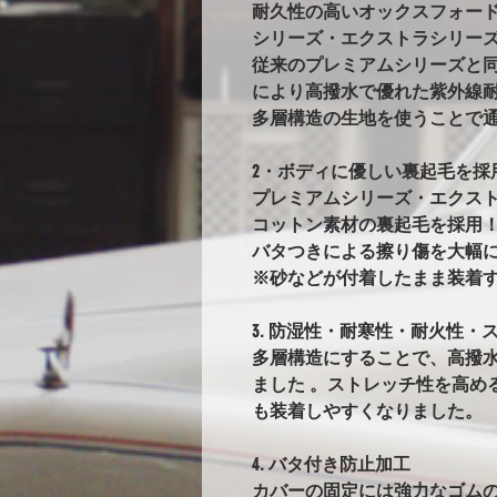
耐久性の高いオックスフォー
シリーズ・エクストラシリー
従来のプレミアムシリーズと
により高撥水で優れた紫外線耐
多層構造の生地を使うことで
2・ボディに優しい裏起毛を採
プレミアムシリーズ・エクス
コットン素材の裏起毛を採用
バタつきによる擦り傷を大幅
※砂などが付着したまま装着
3. 防湿性・耐寒性・耐火性・ス
多層構造にすることで、高撥
ました 。ストレッチ性を高め
も装着しやすくなりました。
4. バタ付き防止加工
カバーの固定には強力なゴム