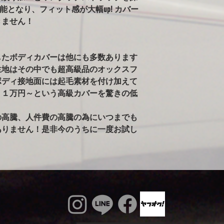
ールペンされた車両
可能となり、フィット感が大幅up! カバー
告がありました。）
きません！
※ボディが汚れた状
雨で濡れている車体
かけるのはご注意く
したボディカバーは他にも多数あります
るとシミの原因にな
生地はその中でも超高級品のオックスフ
ィに使用すると、起
す。出来るだけ綺麗
ボディ接地面には起毛素材を付け加えて
１１万円～という高級カバーを驚きの低
の高騰、人件費の高騰の為にいつまでも
ありません！是非今のうちに一度お試し