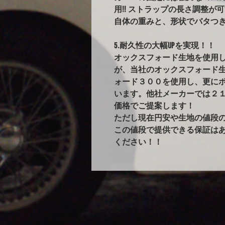
用!! ストラップの長さ調整が
自体の重みと、形状でバタつ
5.耐久性の大幅UPを実現！！
オックスフォード生地を使用
が、当社のオックスフォード
ォード３００を使用し、更に
います。他社メーカーでは２
価格でご提案します！
ただし現在円安や生地の値段
この値段で提供できる保証は
ください！！