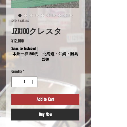
SKU: 3.64E+14
JZX100クレスタ
Price
¥12,000
Sales Tax Included
|
本州一律1500円 北海道・沖縄・離島
2000
Quantity
*
Add to Cart
Buy Now