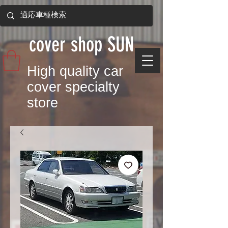
​cover shop SUN
​High quality car
cover specialty
store