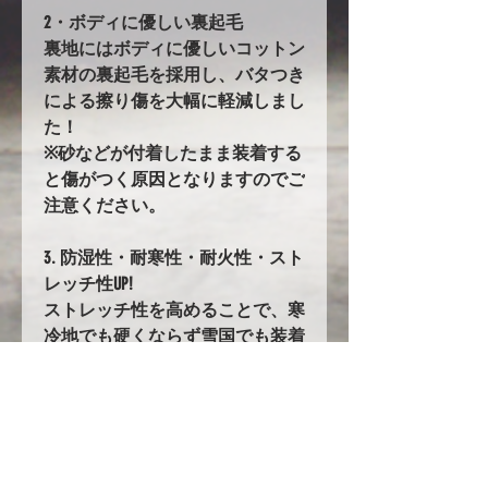
2・ボディに優しい裏起毛
裏地にはボディに優しいコットン
素材の裏起毛を採用し、バタつき
による擦り傷を大幅に軽減しまし
た！
※砂などが付着したまま装着する
と傷がつく原因となりますのでご
注意ください。
3. 防湿性・耐寒性・耐火性・スト
レッチ性UP!
ストレッチ性を高めることで、寒
冷地でも硬くならず雪国でも装着
しやすくなりました。
53. バタ付き防止加工とストラッ
プ
前後に強力なゴムの絞り加工を追