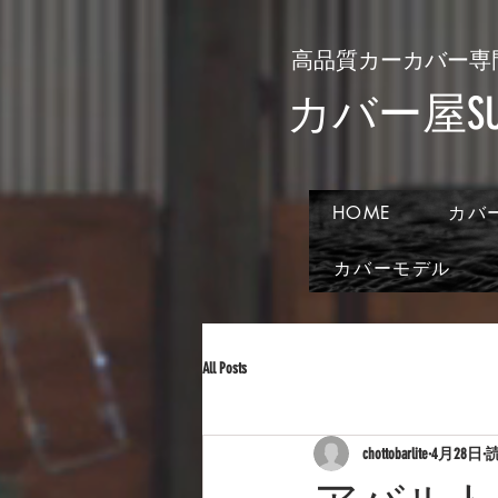
​高品質カーカバー専
​カバー屋SUN
HOME
カバ
カバーモデル
All Posts
chottobarlite
4月28日
読