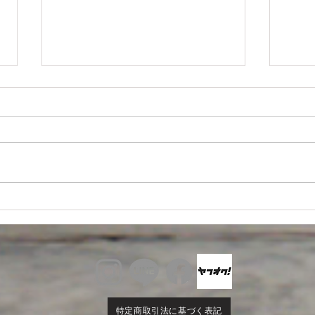
wi
ンテ
いつ
す。 
での
にご
が携
S660にプレミアムシリーズご
ない
購入いただきました！
ご注
不安
申し
完了
発送
特定商取引法に基づく表記