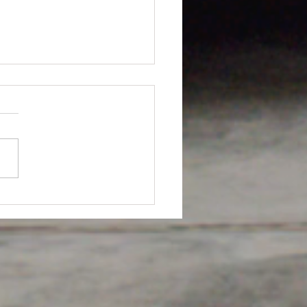
X(ホームページシステムメ
ナンス障害のお詫び
も皆様ありがとうございま
この度6月18日から6月22日ま
システム障害のため、その間
注文いただいたお客様の注文
帯サイトより受注が出来てい
状態にありました。 その為
文いただいたお客様には大変
な思いをさせてしまい、大変
訳ありませんでした。 受注
になりましたお客様より順次
手続きをさせて頂きました。