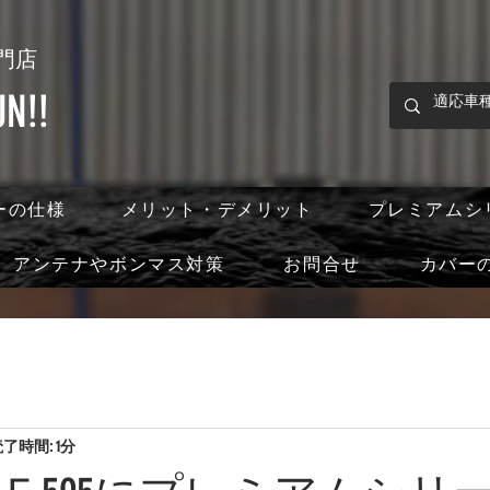
門店
!!
ーの仕様
メリット・デメリット
プレミアムシ
アンテナやボンマス対策
お問合せ
カバー
了時間: 1分