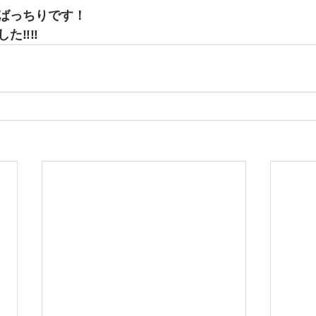
ばっちりです！
した‼‼