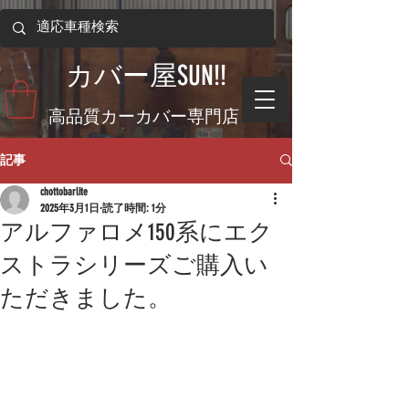
​カバー屋SUN!!
​高品質カーカバー専門店
記事
chottobarlite
2025年3月1日
読了時間: 1分
アルファロメ150系にエク
ストラシリーズご購入い
ただきました。