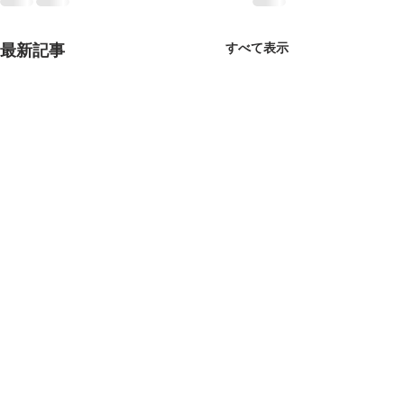
最新記事
すべて表示
wiX(ホームペー
メンテナンス障