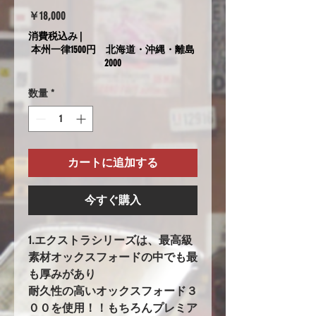
価
￥18,000
格
消費税込み
|
本州一律1500円 北海道・沖縄・離島
2000
数量
*
カートに追加する
今すぐ購入
1.エクストラシリーズは、最高級
素材オックスフォードの中でも最
も厚みがあり
耐久性の高いオックスフォード３
００を使用！！もちろんプレミア