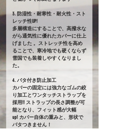
3. 防湿性・耐寒性・耐火性・スト
レッチ性UP!
多層構造にすることで、高撥水な
がら通気性に優れたカバーに仕上
げました 。ストレッチ性を高め
ることで、寒冷地でも硬くならず
雪国でも装着しやすくなりまし
た。
4. バタ付き防止加工
カバーの固定には強力なゴムの絞
り加工とワンタッチストラップを
採用!! ストラップの長さ調整が可
能となり、フィット感が大幅
up! カバー自体の重みと、形状で
バタつきません！