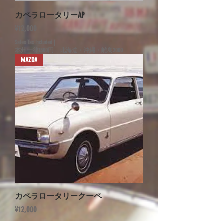
カペラロータリーAP
Price
¥12,000
Sales Tax Included
|
本州一律1500円 北海道・沖縄・離島2000
MAZDA
カペラロータリークーペ
Price
¥12,000