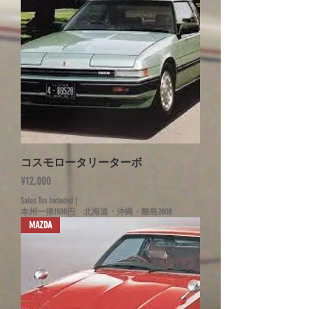
コスモロータリーターボ
Price
¥12,000
Sales Tax Included
|
本州一律1500円 北海道・沖縄・離島2000
MAZDA