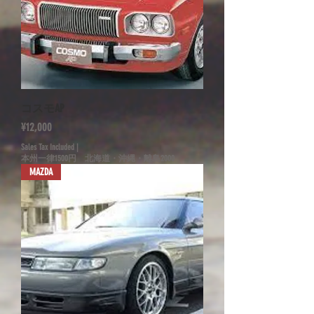
コスモAP
Price
¥12,000
Sales Tax Included
|
本州一律1500円 北海道・沖縄・離島2000
MAZDA