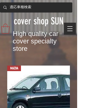
​cover shop SUN
​High quality car
cover specialty
store
MAZDA