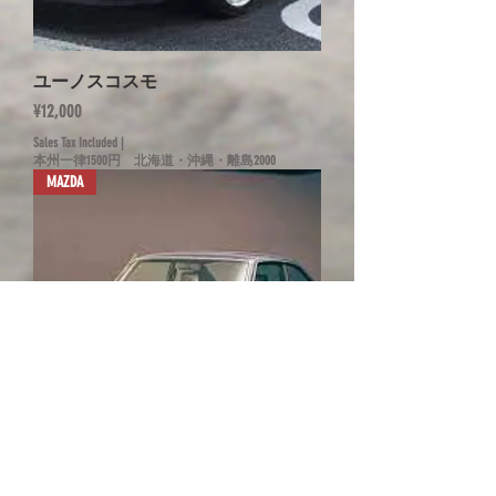
ユーノスコスモ
Price
¥12,000
Sales Tax Included
|
本州一律1500円 北海道・沖縄・離島2000
MAZDA
ファミリア