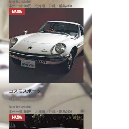
Sales Tax Included
|
本州一律1500円 北海道・沖縄・離島2000
MAZDA
コスモスポーツ
Price
¥12,000
Sales Tax Included
|
本州一律1500円 北海道・沖縄・離島2000
MAZDA