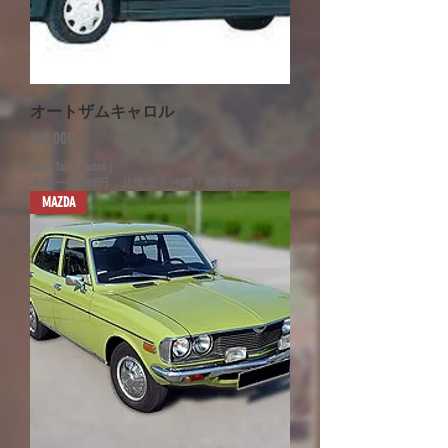
オートザムキャロル
Price
¥12,000
Sales Tax Included
|
本州一律1500円 北海道・沖縄・離島2000
MAZDA