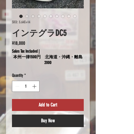
SKU: 3.64E+14
インテグラDC5
Price
¥18,000
Sales Tax Included
|
本州一律1500円 北海道・沖縄・離島
2000
Quantity
*
Add to Cart
Buy Now