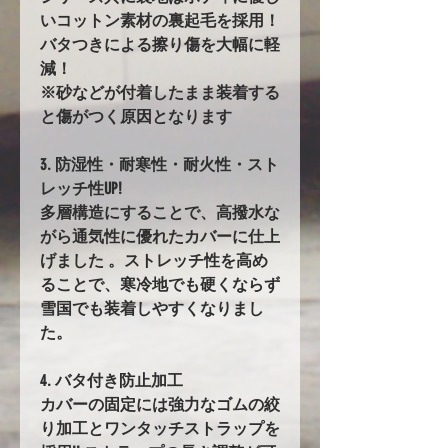
いコットン素材の裏起毛を採用！
バタつきによる擦り傷を大幅に軽
減！
※砂などが付着したまま装着する
と傷がつく原因となります
3. 防湿性・耐寒性・耐火性・スト
レッチ性UP!
多層構造にすることで、高撥水な
がら通気性に優れたカバーに仕上
げました 。ストレッチ性を高め
ることで、寒冷地でも硬くならず
雪国でも装着しやすくなりまし
た。
4. バタ付き防止加工
カバーの固定には強力なゴムの絞
り加工とワンタッチストラップを