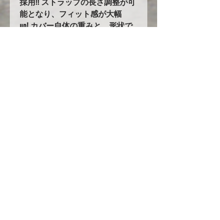
採用!! ストラップの長さ調整が可
能となり、フィット感が大幅
up! カバー自体の重みと、形状で
バタつきません！
5.耐久性の大幅UPを実現！！
オックスフォード生地を使用した
ボディカバーは他にも多数ありま
すが、当社のオックスフォード生
地はその中でも超高級品のオック
スフォード３００を使用し、更に
ボディ接地面には起毛素材を付け
加えています。他社メーカーでは
１１０万円～という高級カバーを
驚きの低価格でご提案します！
ただし現在円安や生地の値段の高
騰、人件費の高騰の為にいつまで
もこの値段で提供できる保証はあ
りません！是非今のうちに一度お