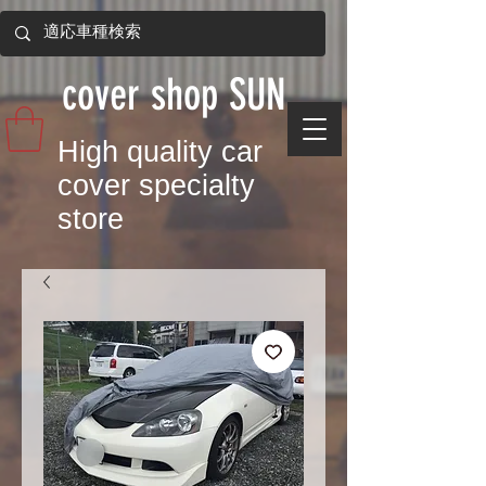
​cover shop SUN
​High quality car
cover specialty
store