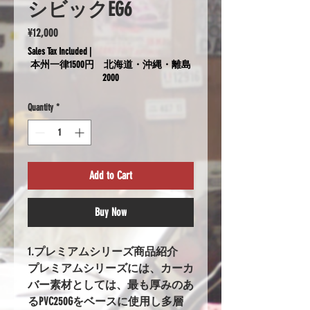
シビックEG6
Price
¥12,000
Sales Tax Included
|
本州一律1500円 北海道・沖縄・離島
2000
Quantity
*
Add to Cart
Buy Now
1.プレミアムシリーズ商品紹介
プレミアムシリーズには、カーカ
バー素材としては、最も厚みのあ
るPVC250Gをベースに使用し多層