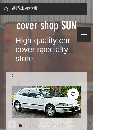
​cover shop SUN
​High quality car
cover specialty
store