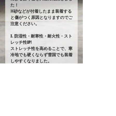
た！
※砂などが付着したまま装着する
と傷がつく原因となりますのでご
注意ください。
3. 防湿性・耐寒性・耐火性・スト
レッチ性UP!
ストレッチ性を高めることで、寒
冷地でも硬くならず雪国でも装着
しやすくなりました。
96. バタ付き防止加工とストラッ
プ
前後に強力なゴムの絞り加工を追
加。
固定にはワンタッチストラップを
採用!!
ストラップの長さは調整が可能で