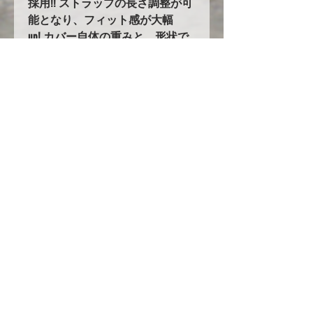
採用!! ストラップの長さ調整が可
能となり、フィット感が大幅
up! カバー自体の重みと、形状で
バタつきません！
5.耐久性の大幅UPを実現！！
オックスフォード生地を使用した
ボディカバーは他にも多数ありま
すが、当社のオックスフォード生
地はその中でも超高級品のオック
スフォード３００を使用し、更に
ボディ接地面には起毛素材を付け
加えています。他社メーカーでは
９８万円～という高級カバーを驚
きの低価格でご提案します！
ただし現在円安や生地の値段の高
騰、人件費の高騰の為にいつまで
もこの値段で提供できる保証はあ
りません！是非今のうちに一度お