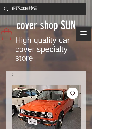
​cover shop SUN
​High quality car
cover specialty
store