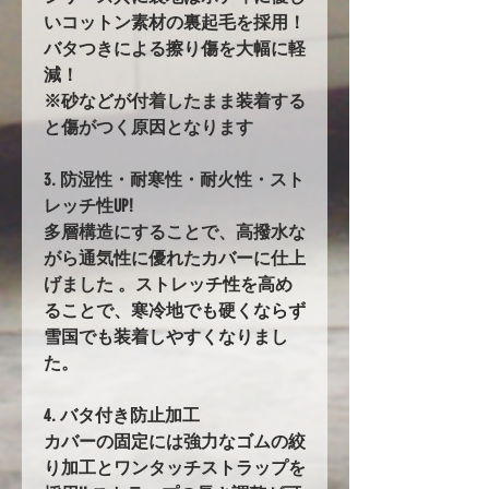
いコットン素材の裏起毛を採用！
バタつきによる擦り傷を大幅に軽
減！
※砂などが付着したまま装着する
と傷がつく原因となります
3. 防湿性・耐寒性・耐火性・スト
レッチ性UP!
多層構造にすることで、高撥水な
がら通気性に優れたカバーに仕上
げました 。ストレッチ性を高め
ることで、寒冷地でも硬くならず
雪国でも装着しやすくなりまし
た。
4. バタ付き防止加工
カバーの固定には強力なゴムの絞
り加工とワンタッチストラップを