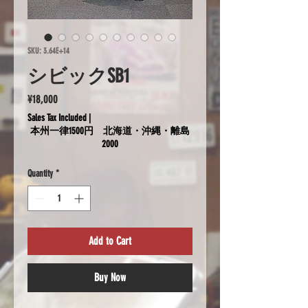
SKU: 3.64E+14
シビックSB1
Price
¥18,000
Sales Tax Included
|
本州一律1500円 北海道・沖縄・離島
2000
Quantity
*
Add to Cart
Buy Now