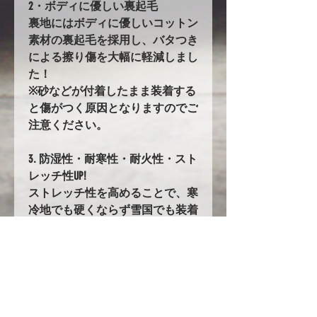
2・ボディに優しい裏起毛
裏地にはボディに優しいコットン
素材の裏起毛を採用し、バタつき
による擦り傷を大幅に軽減しまし
た！
※砂などが付着したまま装着する
と傷がつく原因となりますのでご
注意ください。
3. 防湿性・耐寒性・耐火性・スト
レッチ性UP!
ストレッチ性を高めることで、寒
冷地でも硬くならず雪国でも装着
しやすくなりました。
14. バタ付き防止加工とストラッ
プ
前後に強力なゴムの絞り加工を追
加。