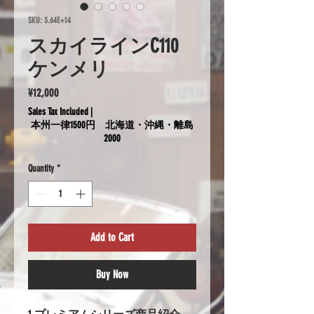
SKU: 3.64E+14
スカイラインC110
ケンメリ
Price
¥12,000
Sales Tax Included
|
本州一律1500円 北海道・沖縄・離島
2000
Quantity
*
Add to Cart
Buy Now