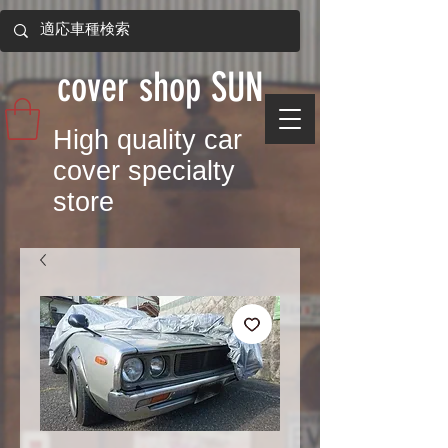
​cover shop SUN
​High quality car
cover specialty
store