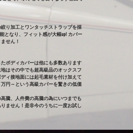
ールペンされた車両
告がありました。）
※ボディが汚れた状
雨で濡れている車体
の絞り加工とワンタッチストラップを採
かけるのはご注意く
可能となり、フィット感が大幅up! カバー
るとシミの原因にな
きません！
ィに使用すると、起
す。出来るだけ綺麗
したボディカバーは他にも多数あります
生地はその中でも超高級品のオックスフ
ボディ接地面には起毛素材を付け加えて
１万円～という高級カバーを驚きの低価
の高騰、人件費の高騰の為にいつまでも
ありません！是非今のうちに一度お試し