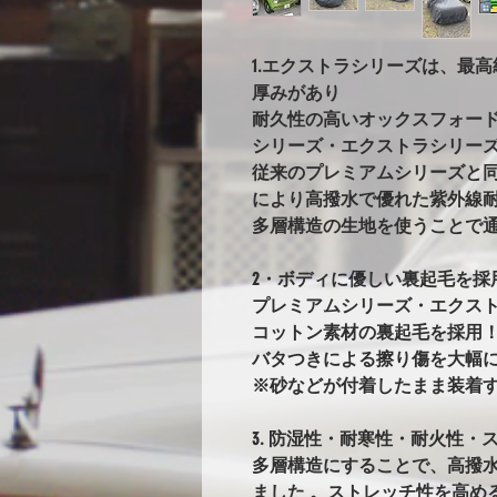
1.エクストラシリーズは、最
厚みがあり
耐久性の高いオックスフォー
シリーズ・エクストラシリー
従来のプレミアムシリーズと
により高撥水で優れた紫外線耐
多層構造の生地を使うことで
2・ボディに優しい裏起毛を採
プレミアムシリーズ・エクス
コットン素材の裏起毛を採用
バタつきによる擦り傷を大幅
※砂などが付着したまま装着
3. 防湿性・耐寒性・耐火性・ス
多層構造にすることで、高撥
ました 。ストレッチ性を高め