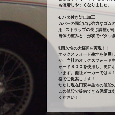
も装着しやすくなりました。
4. バタ付き防止加工
カバーの固定には強力なゴム
用!! ストラップの長さ調整が
自体の重みと、形状でバタつ
5.耐久性の大幅UPを実現！！
オックスフォード生地を使用
が、当社のオックスフォード
ォード３００を使用し、更に
います。他社メーカーでは４
格でご提案します！
ただし現在円安や生地の値段
この値段で提供できる保証は
ください！！