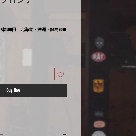
トフロンテ
律1500円 北海道・沖縄・離島2000
Buy Now
の注意
ー
意