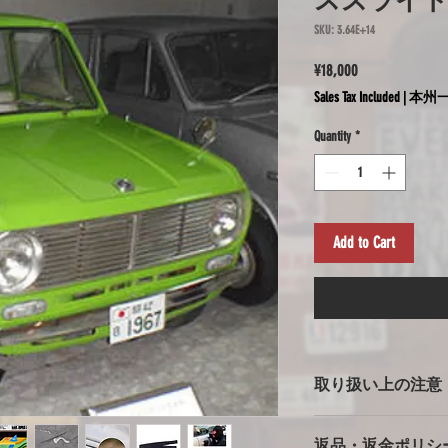
スズライ
SKU: 3.64E+14
Price
¥18,000
Sales Tax Included
|
本州一
Quantity
*
Add to Cart
取り扱い上の注意
ボディカバー使用上
返品・返金ポリシ
※強風での使用の注