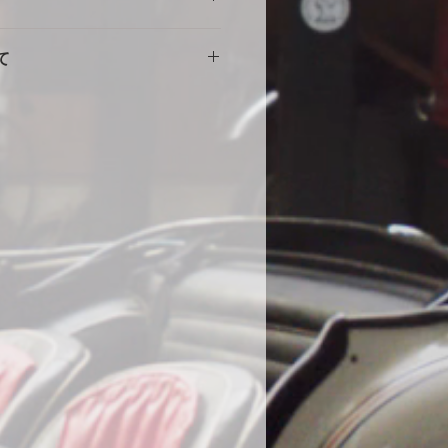
擦れや傷の原因になりますので、し
。使用に伴う劣化や汚れ、破れ等の
をしめて下さい。風の強い場合や台
て
ません。事前にカスタム等ご相談い
部分に布団を干す時に使用する大型
端にサイズが小さい・大きい等の初
する等の工夫をしていただくとより
途商品に交換させて頂きます。
。
000円
いません。
の発送になります。土日祝・年末年
水加工をしていますが、完全防水で
ん。
ール生地やテント生地などの完全防
、地面からの湿気でボディが錆てし
為あえて通気性を保つために完全防
。ミシンの縫い目から雨水が浸入す
、不良品ではありません。天気の良
をめくり換気する事をお勧めしま
コーティング車両に使用する際の注
コーティング直後の車両は塗膜が不
使用はお控えください。コーティン
よっては、シミができる可能性があ
になった場合は速やかに天日で乾燥
在までに70件のみ、DIYで赤色にオ