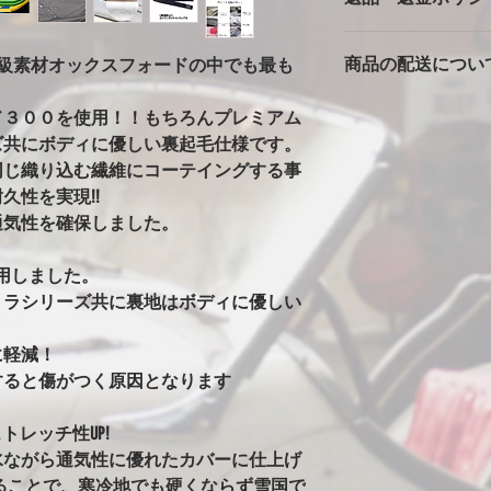
バタ付きが大きいと
カバーは消耗品です
っかりとストラップ
商品の配送につい
高級素材オックスフォードの中でも最も
返品返金は対応でき
風の時は、ホイール
ただいた車両で、極
の洗濯ばさみを併用
本州一律1500円
期不良に関しては別
安全に使用できます
ド３００を使用！！もちろんプレミアム
北海道・沖縄・離島は2
※完全防水にはして
ズ共にボディに優しい裏起毛仕様です。
発送はゆうパックで
カバーには防水・撥
同じ織り込む繊維にコーテイングする事
始の発送は出来ませ
はありません。ビニ
久性を実現!!
水生地を使用すると
通気性を確保しました。
まうからです。その
水にはしていません
用しました。
ることがありますが
い日など車もカバー
トラシリーズ共に裏地はボディに優しい
す。
！
※オールペン車両や
に軽減！
意
すると傷がつく原因となります
オールペンやボディ
安定なためカバーの
トレッチ性UP!
グ剤や塗料の種類に
水ながら通気性に優れたカバーに仕上げ
ります。万が一シミ
させてください。（現
ることで、寒冷地でも硬くならず雪国で