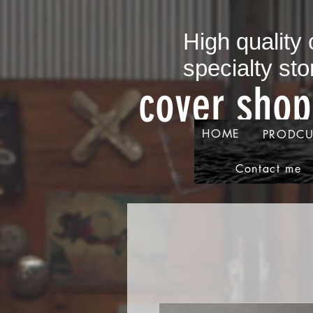
​High quality
specialty sto
​cover sho
HOME
PRODCU
Contact me