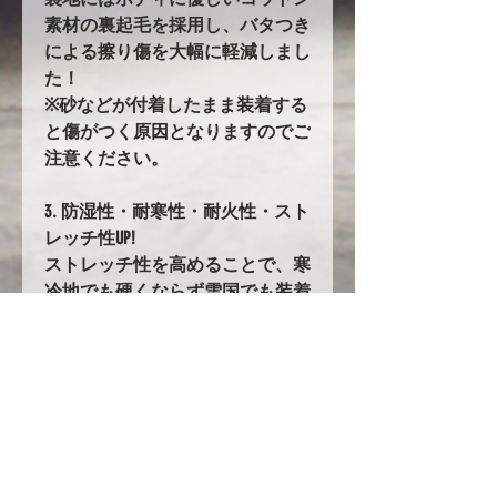
素材の裏起毛を採用し、バタつき
による擦り傷を大幅に軽減しまし
た！
※砂などが付着したまま装着する
と傷がつく原因となりますのでご
注意ください。
3. 防湿性・耐寒性・耐火性・スト
レッチ性UP!
ストレッチ性を高めることで、寒
冷地でも硬くならず雪国でも装着
しやすくなりました。
6. バタ付き防止加工とストラップ
前後に強力なゴムの絞り加工を追
加。
固定にはワンタッチストラップを
採用!!