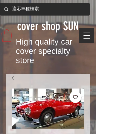
​cover shop SUN
​High quality car
cover specialty
store