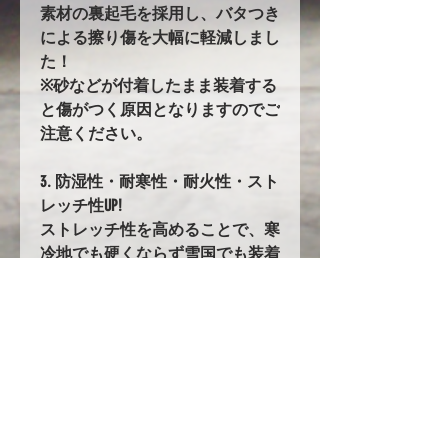
素材の裏起毛を採用し、バタつき
による擦り傷を大幅に軽減しまし
た！
※砂などが付着したまま装着する
と傷がつく原因となりますのでご
注意ください。
3. 防湿性・耐寒性・耐火性・スト
レッチ性UP!
ストレッチ性を高めることで、寒
冷地でも硬くならず雪国でも装着
しやすくなりました。
78. バタ付き防止加工とストラッ
プ
前後に強力なゴムの絞り加工を追
加。
固定にはワンタッチストラップを
採用!!