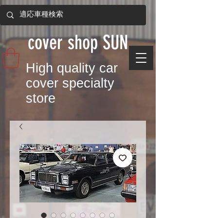
​cover shop SUN
​High quality car
cover specialty
store