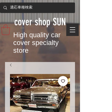
​cover shop SUN
​High quality car
cover specialty
store