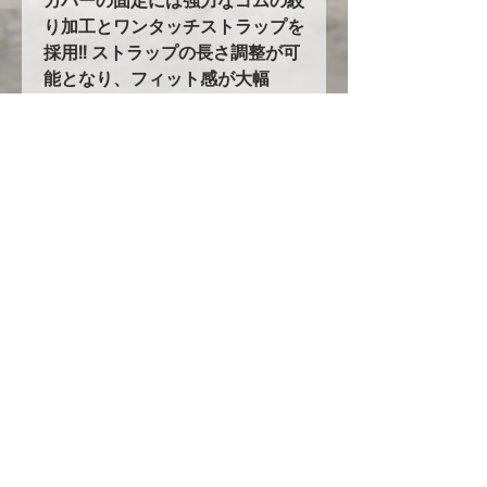
カバーの固定には強力なゴムの絞
り加工とワンタッチストラップを
採用!! ストラップの長さ調整が可
能となり、フィット感が大幅
up! カバー自体の重みと、形状で
バタつきません！
5.耐久性の大幅UPを実現！！
オックスフォード生地を使用した
ボディカバーは他にも多数ありま
すが、当社のオックスフォード生
地はその中でも超高級品のオック
スフォード３００を使用し、更に
ボディ接地面には起毛素材を付け
加えています。他社メーカーでは
２３万円～という高級カバーを驚
きの低価格でご提案します！
ただし現在円安や生地の値段の高
騰、人件費の高騰の為にいつまで