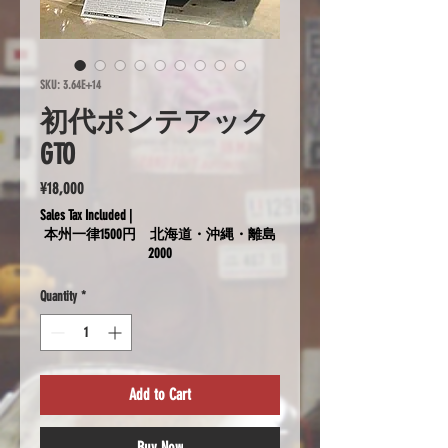
SKU: 3.64E+14
初代ポンテアック
GTO
Price
¥18,000
Sales Tax Included
|
本州一律1500円 北海道・沖縄・離島
2000
Quantity
*
Add to Cart
Buy Now