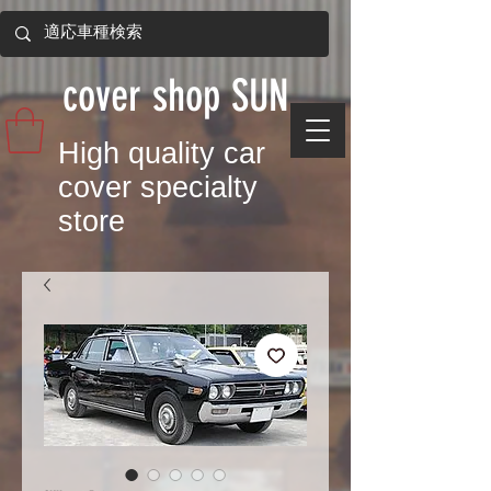
​cover shop SUN
​High quality car
cover specialty
store