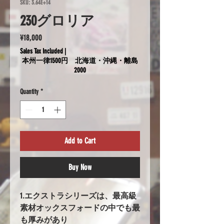
SKU: 3.64E+14
230グロリア
Price
¥18,000
Sales Tax Included
|
本州一律1500円 北海道・沖縄・離島
2000
Quantity
*
Add to Cart
Buy Now
1.エクストラシリーズは、最高級
素材オックスフォードの中でも最
も厚みがあり