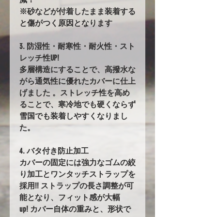
※砂などが付着したまま装着する
と傷がつく原因となります
3. 防湿性・耐寒性・耐火性・スト
レッチ性UP!
多層構造にすることで、高撥水な
がら通気性に優れたカバーに仕上
げました 。ストレッチ性を高め
ることで、寒冷地でも硬くならず
雪国でも装着しやすくなりまし
た。
4. バタ付き防止加工
カバーの固定には強力なゴムの絞
り加工とワンタッチストラップを
採用!! ストラップの長さ調整が可
能となり、フィット感が大幅
up! カバー自体の重みと、形状で