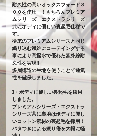
耐久性の高いオックスフォード３
００を使用！！もちろんプレミア
ムシリーズ・エクストラシリーズ
共にボディに優しい裏起毛仕様で
す。
従来のプレミアムシリーズと同じ
織り込む繊維にコーテイングする
事により高撥水で優れた紫外線耐
久性を実現!!
多層構造の生地を使うことで通気
性を確保しました。
2・ボディに優しい裏起毛を採用
しました。
プレミアムシリーズ・エクストラ
シリーズ共に裏地はボディに優し
いコットン素材の裏起毛を採用！
バタつきによる擦り傷を大幅に軽
減！