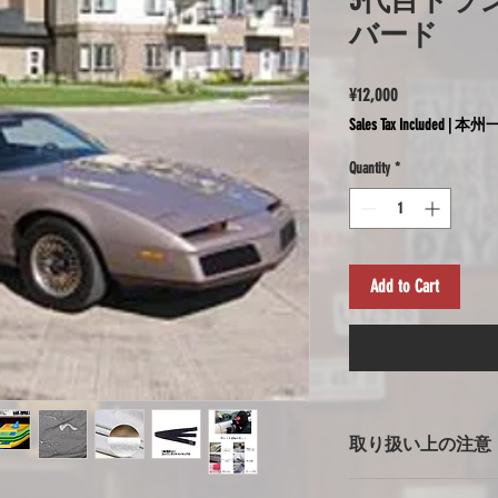
3代目トラ
バード
Price
¥12,000
Sales Tax Included
|
本州一
Quantity
*
Add to Cart
取り扱い上の注意
ボディカバー使用上