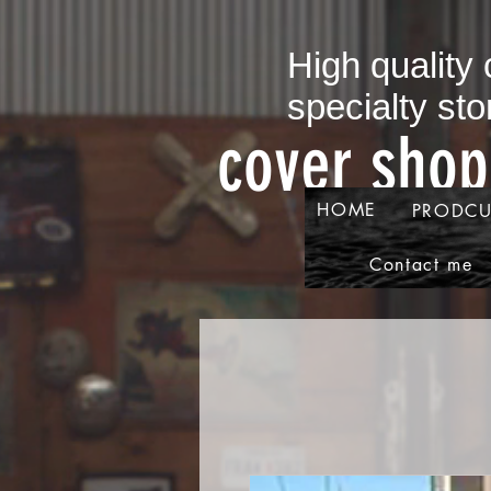
​High quality
specialty sto
​cover sho
HOME
PRODCU
Contact me