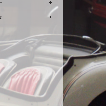
ー
意
擦れや傷の原因になりますので、し
。使用に伴う劣化や汚れ、破れ等の
をしめて下さい。風の強い場合や台
て
ません。事前にカスタム等ご相談い
部分に布団を干す時に使用する大型
端にサイズが小さい・大きい等の初
する等の工夫をしていただくとより
途商品に交換させて頂きます。
。
000円
いません。
の発送になります。土日祝・年末年
水加工をしていますが、完全防水で
ん。
ール生地やテント生地などの完全防
、地面からの湿気でボディが錆てし
為あえて通気性を保つために完全防
。ミシンの縫い目から雨水が浸入す
、不良品ではありません。天気の良
をめくり換気する事をお勧めしま
コーティング車両に使用する際の注
コーティング直後の車両は塗膜が不
使用はお控えください。コーティン
よっては、シミができる可能性があ
になった場合は速やかに天日で乾燥