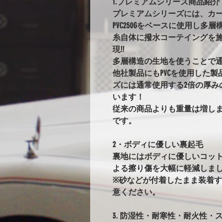
1.プレミアムシリーズ商品紹介
プレミアムシリーズには、カ
PVC250Gをベースに使用し
糸自体に撥水コーテイングを
現!!
多層構造の生地を使うことで
他社製品にもPVCを使用した
ズには通常使用する2倍の厚み
います！
従来の商品よりも重量は増し
です。
2・ボディに優しい裏起毛
裏地にはボディに優しいコッ
よる擦り傷を大幅に軽減しま
※砂などが付着したまま装着
意ください。
3. 防湿性・耐寒性・耐火性・ス