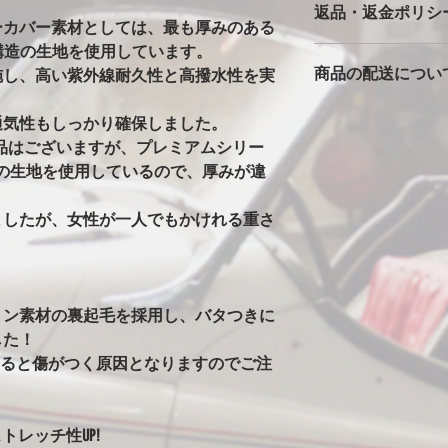
返品・返金ポリシ
※強風での使用の注
ーカバー素材としては、最も厚みのある
バタ付きが大きいと
多層構造の生地を使用しています。
カバーは消耗品です
っかりとストラップ
商品の配送につい
施し、高い紫外線耐久性と高撥水性を実
返品返金は対応でき
風の時は、ホイール
ただいた車両で、極
の洗濯ばさみを併用
本州一律1500円
期不良に関しては別
安全に使用できます
通気性もしっかり確保しました。
北海道・沖縄・離島は2
※完全防水にはして
製品はございますが、プレミアムシリー
発送はゆうパックで
カバーには防水・撥
の生地を使用しているので、厚みが違
始の発送は出来ませ
はありません。ビニ
水生地を使用すると
ましたが、女性が一人でもかけれる重さ
まうからです。その
水にはしていません
ることがありますが
い日など車もカバー
す。
トン素材の裏起毛を採用し、バタつきに
※オールペン車両や
した！
意
すると傷がつく原因となりますのでご注
オールペンやボディ
安定なためカバーの
グ剤や塗料の種類に
ります。万が一シミ
トレッチ性UP!