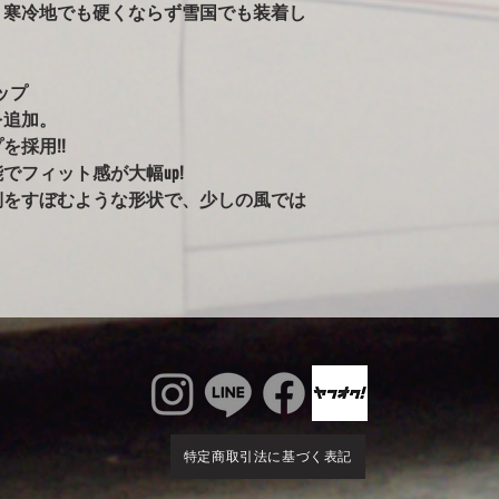
させてください。（現
、寒冷地でも硬くならず雪国でも装着し
ールペンされた車両
告がありました。）
※ボディが汚れた状
ップ
雨で濡れている車体
を追加。
かけるのはご注意く
を採用!!
るとシミの原因にな
ィに使用すると、起
でフィット感が大幅up!
す。出来るだけ綺麗
側をすぼむような形状で、少しの風では
特定商取引法に基づく表記