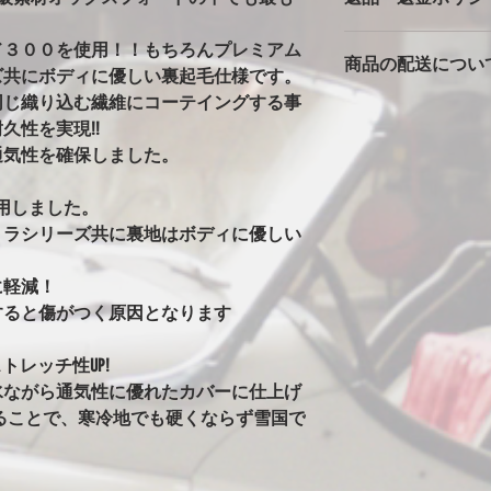
バタ付きが大きいと
カバーは消耗品です
っかりとストラップ
ド３００を使用！！もちろんプレミアム
商品の配送につい
返品返金は対応でき
風の時は、ホイール
ズ共にボディに優しい裏起毛仕様です。
ただいた車両で、極
の洗濯ばさみを併用
同じ織り込む繊維にコーテイングする事
本州一律1500円
期不良に関しては別
安全に使用できます
久性を実現!!
北海道・沖縄・離島は2
※完全防水にはして
通気性を確保しました。
発送はゆうパックで
カバーには防水・撥
始の発送は出来ませ
はありません。ビニ
水生地を使用すると
用しました。
まうからです。その
トラシリーズ共に裏地はボディに優しい
水にはしていません
！
ることがありますが
に軽減！
い日など車もカバー
すると傷がつく原因となります
す。
※オールペン車両や
トレッチ性UP!
意
オールペンやボディ
水ながら通気性に優れたカバーに仕上げ
安定なためカバーの
ることで、寒冷地でも硬くならず雪国で
グ剤や塗料の種類に
ります。万が一シミ
させてください。（現