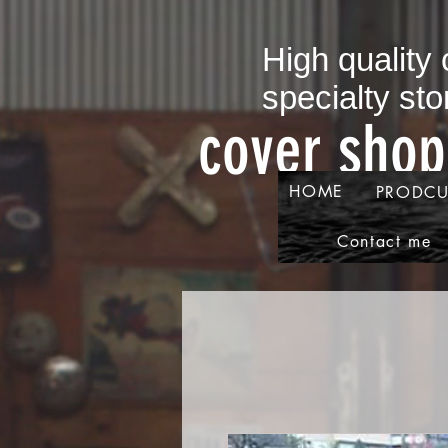
​High quality
specialty sto
​cover sho
HOME
PRODCU
Contact me