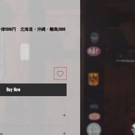
律1500円 北海道・沖縄・離島2000
Buy Now
の注意
ー
意