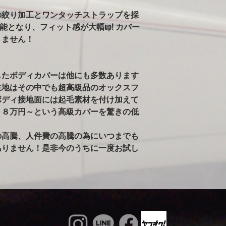
ールペンされた車両
の絞り加工とワンタッチストラップを採
告がありました。）
可能となり、フィット感が大幅up! カバー
※ボディが汚れた状
雨で濡れている車体
きません！
かけるのはご注意く
るとシミの原因にな
ィに使用すると、起
したボディカバーは他にも多数あります
す。出来るだけ綺麗
生地はその中でも超高級品のオックスフ
ボディ接地面には起毛素材を付け加えて
４８万円～という高級カバーを驚きの低
の高騰、人件費の高騰の為にいつまでも
ありません！是非今のうちに一度お試し