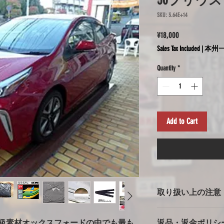
50プリウス
SKU: 3.64E+14
Price
¥18,000
Sales Tax Included
|
本州一
Quantity
*
Add to Cart
取り扱い上の注意
ボディカバー使用上
高級素材オックスフォードの中でも最も
返品・返金ポリシ
※強風での使用の注