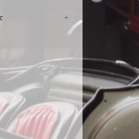
擦れや傷の原因になりますので、し
。使用に伴う劣化や汚れ、破れ等の
をしめて下さい。風の強い場合や台
て
ません。事前にカスタム等ご相談い
部分に布団を干す時に使用する大型
端にサイズが小さい・大きい等の初
する等の工夫をしていただくとより
途商品に交換させて頂きます。
。
000円
いません。
の発送になります。土日祝・年末年
水加工をしていますが、完全防水で
ん。
ール生地やテント生地などの完全防
、地面からの湿気でボディが錆てし
為あえて通気性を保つために完全防
。ミシンの縫い目から雨水が浸入す
、不良品ではありません。天気の良
をめくり換気する事をお勧めしま
コーティング車両に使用する際の注
コーティング直後の車両は塗膜が不
使用はお控えください。コーティン
よっては、シミができる可能性があ
になった場合は速やかに天日で乾燥
在までに70件のみ、DIYで赤色にオ