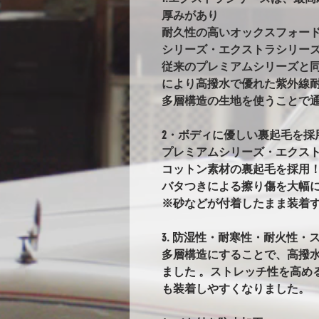
厚みがあり
耐久性の高いオックスフォー
シリーズ・エクストラシリー
従来のプレミアムシリーズと
により高撥水で優れた紫外線耐
多層構造の生地を使うことで
2・ボディに優しい裏起毛を採
プレミアムシリーズ・エクス
コットン素材の裏起毛を採用
バタつきによる擦り傷を大幅
※砂などが付着したまま装着
3. 防湿性・耐寒性・耐火性・ス
多層構造にすることで、高撥
ました 。ストレッチ性を高め
も装着しやすくなりました。