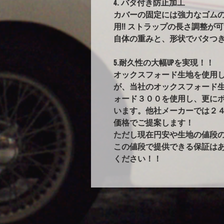
4. バタ付き防止加工
カバーの固定には強力なゴム
用!! ストラップの長さ調整が
自体の重みと、形状でバタつ
5.耐久性の大幅UPを実現！！
オックスフォード生地を使用
が、当社のオックスフォード
ォード３００を使用し、更に
います。他社メーカーでは２
価格でご提案します！
ただし現在円安や生地の値段
この値段で提供できる保証は
ください！！