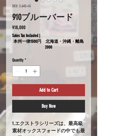
SKU: 3.64E+14
910ブルーバード
Price
¥18,000
Sales Tax Included
|
本州一律1500円 北海道・沖縄・離島
2000
Quantity
*
Add to Cart
Buy Now
1.エクストラシリーズは、最高級
素材オックスフォードの中でも最