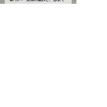
バタつきません！
5.耐久性の大幅UPを実現！！
オックスフォード生地を使用した
ボディカバーは他にも多数ありま
すが、当社のオックスフォード生
地はその中でも超高級品のオック
スフォード３００を使用し、更に
ボディ接地面には起毛素材を付け
加えています。他社メーカーでは
３４８万円～という高級カバーを
驚きの低価格でご提案します！
ただし現在円安や生地の値段の高
騰、人件費の高騰の為にいつまで
もこの値段で提供できる保証はあ
りません！是非今のうちに一度お
試しください！！