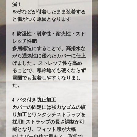
減！
※砂などが付着したまま装着する
と傷がつく原因となります
3. 防湿性・耐寒性・耐火性・スト
レッチ性UP!
多層構造にすることで、高撥水な
がら通気性に優れたカバーに仕上
げました 。ストレッチ性を高め
ることで、寒冷地でも硬くならず
雪国でも装着しやすくなりまし
た。
4. バタ付き防止加工
カバーの固定には強力なゴムの絞
り加工とワンタッチストラップを
採用!! ストラップの長さ調整が可
能となり、フィット感が大幅
up! カバー自体の重みと、形状で