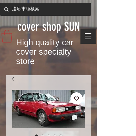
​cover shop SUN
​High quality car
cover specialty
store