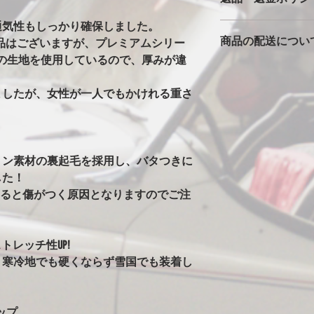
バタ付きが大きいと
通気性もしっかり確保しました。
カバーは消耗品です
っかりとストラップ
商品の配送につい
返品返金は対応でき
製品はございますが、プレミアムシリー
風の時は、ホイール
ただいた車両で、極
の洗濯ばさみを併用
の生地を使用しているので、厚みが違
本州一律1500円
期不良に関しては別
安全に使用できます
北海道・沖縄・離島は2
※完全防水にはして
ましたが、女性が一人でもかけれる重さ
発送はゆうパックで
カバーには防水・撥
始の発送は出来ませ
はありません。ビニ
水生地を使用すると
まうからです。その
トン素材の裏起毛を採用し、バタつきに
水にはしていません
ることがありますが
した！
い日など車もカバー
すると傷がつく原因となりますのでご注
す。
※オールペン車両や
意
トレッチ性UP!
オールペンやボディ
、寒冷地でも硬くならず雪国でも装着し
安定なためカバーの
グ剤や塗料の種類に
ります。万が一シミ
させてください。（現
ップ