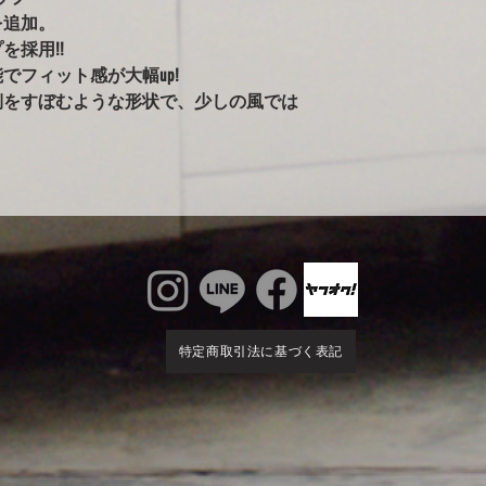
ールペンされた車両
を追加。
告がありました。）
を採用!!
※ボディが汚れた状
でフィット感が大幅up!
雨で濡れている車体
側をすぼむような形状で、少しの風では
かけるのはご注意く
るとシミの原因にな
ィに使用すると、起
す。出来るだけ綺麗
特定商取引法に基づく表記