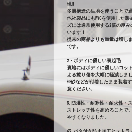
現!!
多層構造の生地を使うことで
他社製品にもPVCを使用した
ズには通常使用する2倍の厚み
います！
従来の商品よりも重量は増し
です。
2・ボディに優しい裏起毛
裏地にはボディに優しいコッ
よる擦り傷を大幅に軽減しま
※砂などが付着したまま装着
意ください。
3. 防湿性・耐寒性・耐火性・ス
ストレッチ性を高めることで
やすくなりました。
63. バタ付き防止加工とストラ