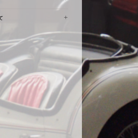
擦れや傷の原因になりますので、し
。使用に伴う劣化や汚れ、破れ等の
をしめて下さい。風の強い場合や台
て
ません。事前にカスタム等ご相談い
部分に布団を干す時に使用する大型
端にサイズが小さい・大きい等の初
する等の工夫をしていただくとより
途商品に交換させて頂きます。
。
000円
いません。
の発送になります。土日祝・年末年
水加工をしていますが、完全防水で
ん。
ール生地やテント生地などの完全防
、地面からの湿気でボディが錆てし
為あえて通気性を保つために完全防
。ミシンの縫い目から雨水が浸入す
、不良品ではありません。天気の良
をめくり換気する事をお勧めしま
コーティング車両に使用する際の注
コーティング直後の車両は塗膜が不
使用はお控えください。コーティン
よっては、シミができる可能性があ
になった場合は速やかに天日で乾燥
在までに60件のみ、DIYで赤色にオ