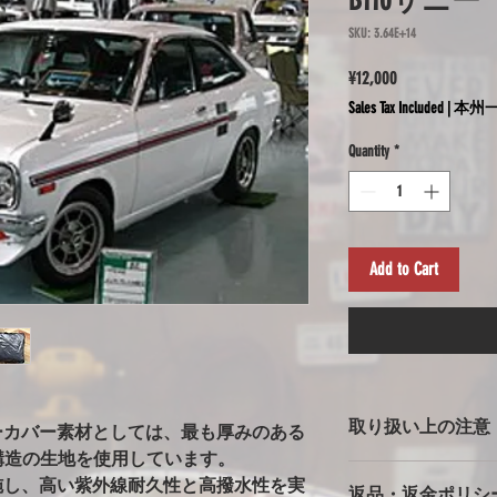
B110サニー
SKU: 3.64E+14
Price
¥12,000
Sales Tax Included
|
本州一
Quantity
*
Add to Cart
取り扱い上の注意
ーカバー素材としては、最も厚みのある
多層構造の生地を使用しています。
ボディカバー使用上
施し、高い紫外線耐久性と高撥水性を実
返品・返金ポリシ
※強風での使用の注