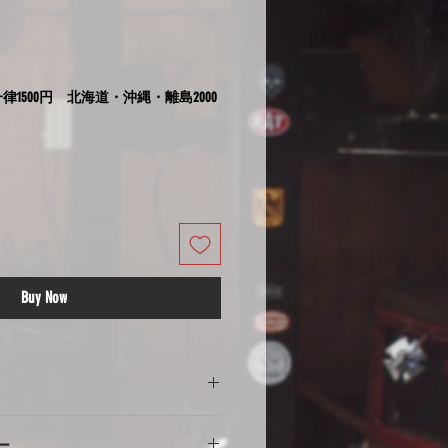
律1500円 北海道・沖縄・離島2000
Buy Now
の注意
ー
意