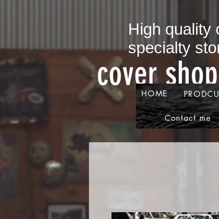
​High quality
specialty sto
​cover sho
HOME
PRODCU
Contact me