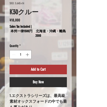
SKU: 3.64E+14
K30クルー
Price
¥18,000
Sales Tax Included
|
本州一律1500円 北海道・沖縄・離島
2000
Quantity
*
Add to Cart
Buy Now
1.エクストラシリーズは、最高級
素材オックスフォードの中でも最