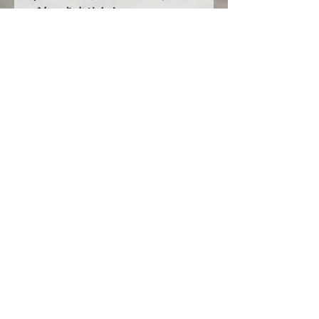
バタつきません！
5.耐久性の大幅UPを実現！！
オックスフォード生地を使用した
ボディカバーは他にも多数ありま
すが、当社のオックスフォード生
地はその中でも超高級品のオック
スフォード３００を使用し、更に
ボディ接地面には起毛素材を付け
加えています。他社メーカーでは
２６８万円～という高級カバーを
驚きの低価格でご提案します！
ただし現在円安や生地の値段の高
騰、人件費の高騰の為にいつまで
もこの値段で提供できる保証はあ
りません！是非今のうちに一度お
試しください！！