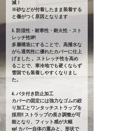
減！
※砂などが付着したまま装着する
と傷がつく原因となります
3. 防湿性・耐寒性・耐火性・スト
レッチ性UP!
多層構造にすることで、高撥水な
がら通気性に優れたカバーに仕上
げました 。ストレッチ性を高め
ることで、寒冷地でも硬くならず
雪国でも装着しやすくなりまし
た。
4. バタ付き防止加工
カバーの固定には強力なゴムの絞
り加工とワンタッチストラップを
採用!! ストラップの長さ調整が可
能となり、フィット感が大幅
up! カバー自体の重みと、形状で