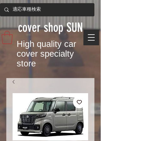
​cover shop SUN
​High quality car
cover specialty
store