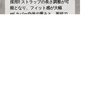
採用!! ストラップの長さ調整が可
能となり、フィット感が大幅
up! カバー自体の重みと、形状で
バタつきません！
5.耐久性の大幅UPを実現！！
オックスフォード生地を使用した
ボディカバーは他にも多数ありま
すが、当社のオックスフォード生
地はその中でも超高級品のオック
スフォード３００を使用し、更に
ボディ接地面には起毛素材を付け
加えています。他社メーカーでは
６４万円～という高級カバーを驚
きの低価格でご提案します！
ただし現在円安や生地の値段の高
騰、人件費の高騰の為にいつまで
もこの値段で提供できる保証はあ
りません！是非今のうちに一度お