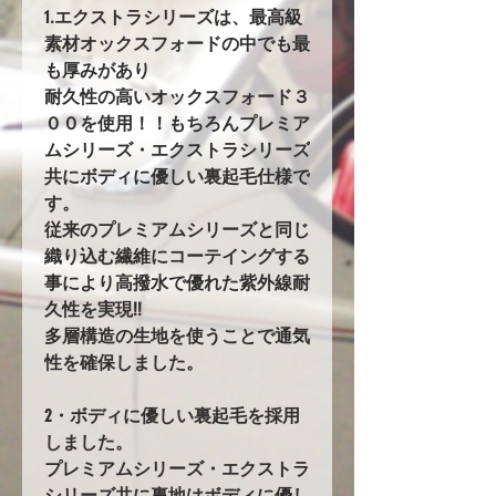
1.エクストラシリーズは、最高級
素材オックスフォードの中でも最
も厚みがあり
耐久性の高いオックスフォード３
００を使用！！もちろんプレミア
ムシリーズ・エクストラシリーズ
共にボディに優しい裏起毛仕様で
す。
従来のプレミアムシリーズと同じ
織り込む繊維にコーテイングする
事により高撥水で優れた紫外線耐
久性を実現!!
多層構造の生地を使うことで通気
性を確保しました。
2・ボディに優しい裏起毛を採用
しました。
プレミアムシリーズ・エクストラ
シリーズ共に裏地はボディに優し