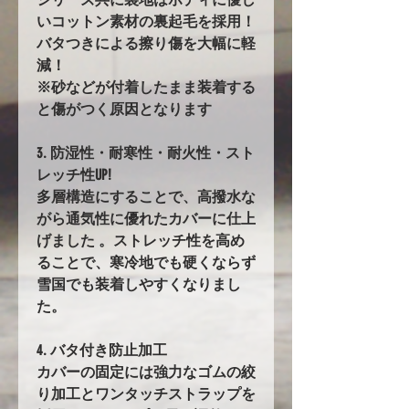
いコットン素材の裏起毛を採用！
バタつきによる擦り傷を大幅に軽
減！
※砂などが付着したまま装着する
と傷がつく原因となります
3. 防湿性・耐寒性・耐火性・スト
レッチ性UP!
多層構造にすることで、高撥水な
がら通気性に優れたカバーに仕上
げました 。ストレッチ性を高め
ることで、寒冷地でも硬くならず
雪国でも装着しやすくなりまし
た。
4. バタ付き防止加工
カバーの固定には強力なゴムの絞
り加工とワンタッチストラップを