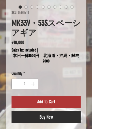
SKU: 3.64E+14
MK33V・53Sスペーシ
アギア
Price
¥18,000
Sales Tax Included
|
本州一律1500円 北海道・沖縄・離島
2000
Quantity
*
Add to Cart
Buy Now