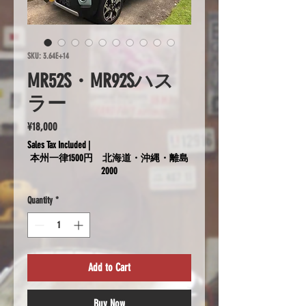
SKU: 3.64E+14
MR52S・MR92Sハス
ラー
Price
¥18,000
Sales Tax Included
|
本州一律1500円 北海道・沖縄・離島
2000
Quantity
*
Add to Cart
Buy Now