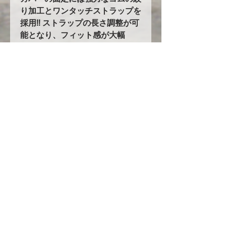
り加工とワンタッチストラップを
採用!! ストラップの長さ調整が可
能となり、フィット感が大幅
up! カバー自体の重みと、形状で
バタつきません！
5.耐久性の大幅UPを実現！！
オックスフォード生地を使用した
ボディカバーは他にも多数ありま
すが、当社のオックスフォード生
地はその中でも超高級品のオック
スフォード３００を使用し、更に
ボディ接地面には起毛素材を付け
加えています。他社メーカーでは
６２万円～という高級カバーを驚
きの低価格でご提案します！
ただし現在円安や生地の値段の高
騰、人件費の高騰の為にいつまで