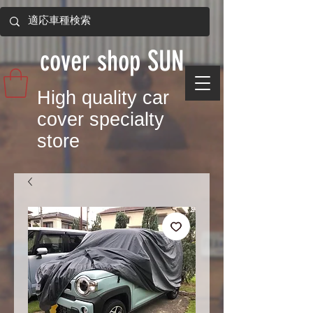
​cover shop SUN
​High quality car
cover specialty
store