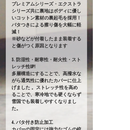
プレミアムシリーズ・エクストラ
シリーズ共に裏地はボディに優し
いコットン素材の裏起毛を採用！
バタつきによる擦り傷を大幅に軽
減！
※砂などが付着したまま装着する
と傷がつく原因となります
3. 防湿性・耐寒性・耐火性・スト
レッチ性UP!
多層構造にすることで、高撥水な
がら通気性に優れたカバーに仕上
げました 。ストレッチ性を高め
ることで、寒冷地でも硬くならず
雪国でも装着しやすくなりまし
た。
4. バタ付き防止加工
カバーの固定には強力なゴムの絞