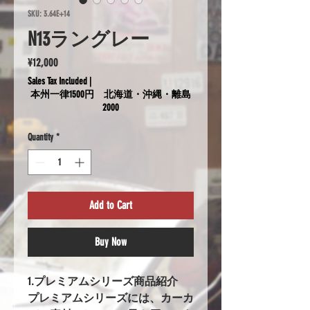
SKU: 3.64E+14
N13ラングレー
Price
¥12,000
Sales Tax Included
|
本州一律1500円 北海道・沖縄・離島
2000
Quantity
*
Add to Cart
Buy Now
1.プレミアムシリーズ商品紹介
プレミアムシリーズには、カーカ