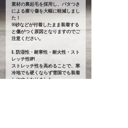
素材の裏起毛を採用し、バタつき
による擦り傷を大幅に軽減しまし
た！
※砂などが付着したまま装着する
と傷がつく原因となりますのでご
注意ください。
3. 防湿性・耐寒性・耐火性・スト
レッチ性UP!
ストレッチ性を高めることで、寒
冷地でも硬くならず雪国でも装着
しやすくなりました。
108. バタ付き防止加工とストラッ
プ
前後に強力なゴムの絞り加工を追
加。
固定にはワンタッチストラップを
採用!!