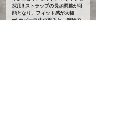
採用!! ストラップの長さ調整が可
能となり、フィット感が大幅
up! カバー自体の重みと、形状で
バタつきません！
5.耐久性の大幅UPを実現！！
オックスフォード生地を使用した
ボディカバーは他にも多数ありま
すが、当社のオックスフォード生
地はその中でも超高級品のオック
スフォード３００を使用し、更に
ボディ接地面には起毛素材を付け
加えています。他社メーカーでは
２７０万円～という高級カバーを
驚きの低価格でご提案します！
ただし現在円安や生地の値段の高
騰、人件費の高騰の為にいつまで
もこの値段で提供できる保証はあ