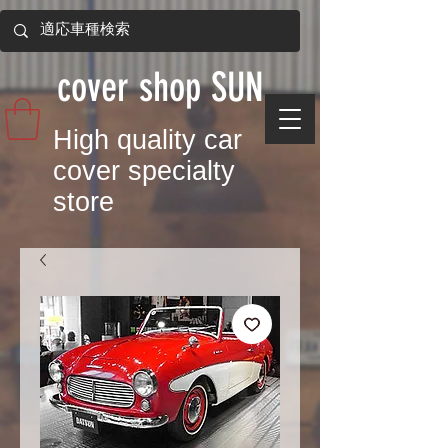
​cover shop SUN
​High quality car
cover specialty
store