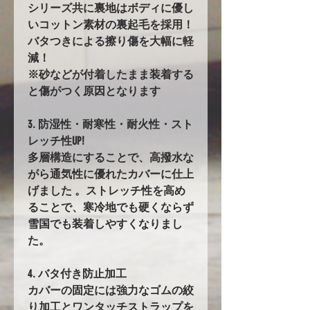
シリーズ共に裏地はボディに優し
いコットン素材の裏起毛を採用！
バタつきによる擦り傷を大幅に軽
減！
※砂などが付着したまま装着する
と傷がつく原因となります
3. 防湿性・耐寒性・耐火性・スト
レッチ性UP!
多層構造にすることで、高撥水な
がら通気性に優れたカバーに仕上
げました 。ストレッチ性を高め
ることで、寒冷地でも硬くならず
雪国でも装着しやすくなりまし
た。
4. バタ付き防止加工
カバーの固定には強力なゴムの絞
り加工とワンタッチストラップを