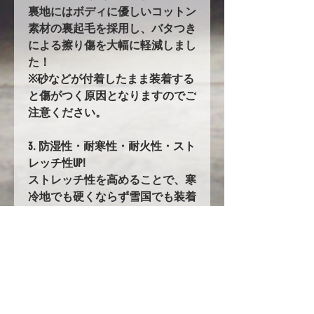
裏地にはボディに優しいコットン
素材の裏起毛を採用し、バタつき
による擦り傷を大幅に軽減しまし
た！
※砂などが付着したまま装着する
と傷がつく原因となりますのでご
注意ください。
3. 防湿性・耐寒性・耐火性・スト
レッチ性UP!
ストレッチ性を高めることで、寒
冷地でも硬くならず雪国でも装着
しやすくなりました。
79. バタ付き防止加工とストラッ
プ
前後に強力なゴムの絞り加工を追
加。