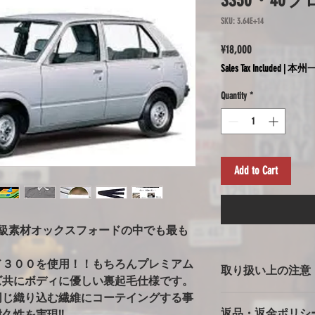
SS30・40
SKU: 3.64E+14
Price
¥18,000
Sales Tax Included
|
本州一
Quantity
*
Add to Cart
高級素材オックスフォードの中でも最も
ド３００を使用！！もちろんプレミアム
取り扱い上の注意
ズ共にボディに優しい裏起毛仕様です。
同じ織り込む繊維にコーテイングする事
ボディカバー使用上
返品・返金ポリシ
久性を実現!!
※強風での使用の注