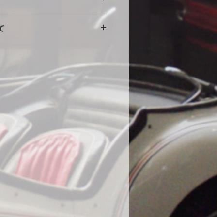
擦れや傷の原因になりますので、し
。使用に伴う劣化や汚れ、破れ等の
をしめて下さい。風の強い場合や台
て
ません。事前にカスタム等ご相談い
部分に布団を干す時に使用する大型
端にサイズが小さい・大きい等の初
する等の工夫をしていただくとより
途商品に交換させて頂きます。
。
000円
いません。
の発送になります。土日祝・年末年
水加工をしていますが、完全防水で
ん。
ール生地やテント生地などの完全防
、地面からの湿気でボディが錆てし
為あえて通気性を保つために完全防
。ミシンの縫い目から雨水が浸入す
、不良品ではありません。天気の良
をめくり換気する事をお勧めしま
コーティング車両に使用する際の注
コーティング直後の車両は塗膜が不
使用はお控えください。コーティン
よっては、シミができる可能性があ
になった場合は速やかに天日で乾燥
在までに74件のみ、DIYで赤色にオ