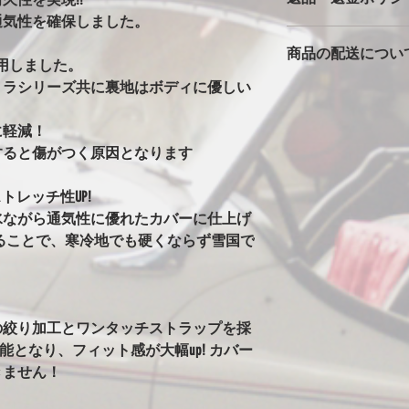
バタ付きが大きいと
通気性を確保しました。
カバーは消耗品です
っかりとストラップ
商品の配送につい
返品返金は対応でき
風の時は、ホイール
用しました。
ただいた車両で、極
の洗濯ばさみを併用
トラシリーズ共に裏地はボディに優しい
本州一律1500円
期不良に関しては別
安全に使用できます
！
北海道・沖縄・離島は2
※完全防水にはして
発送はゆうパックで
に軽減！
カバーには防水・撥
始の発送は出来ませ
すると傷がつく原因となります
はありません。ビニ
水生地を使用すると
まうからです。その
トレッチ性UP!
水にはしていません
水ながら通気性に優れたカバーに仕上げ
ることがありますが
ることで、寒冷地でも硬くならず雪国で
い日など車もカバー
す。
※オールペン車両や
意
オールペンやボディ
の絞り加工とワンタッチストラップを採
安定なためカバーの
可能となり、フィット感が大幅up! カバー
グ剤や塗料の種類に
きません！
ります。万が一シミ
させてください。（現