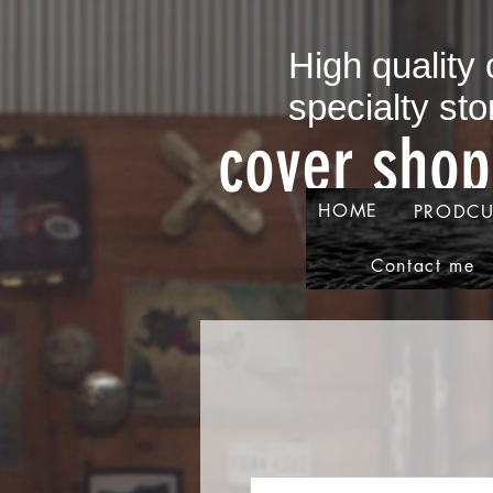
​High quality
specialty sto
​cover sho
HOME
PRODCU
Contact me