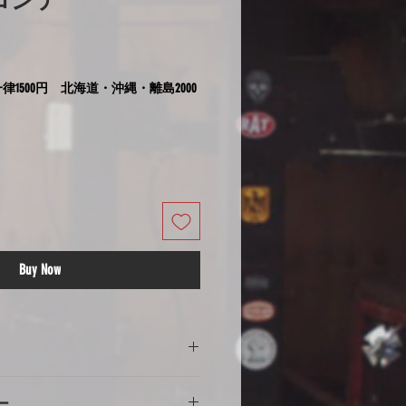
フロンテ
律1500円 北海道・沖縄・離島2000
Buy Now
の注意
ー
意