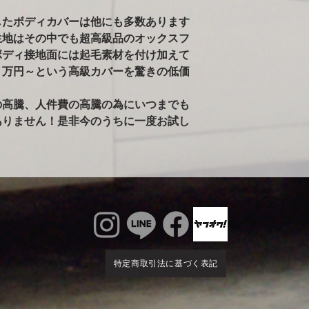
ールペンされた車両
したボディカバーは他にも多数あります
告がありました。）
生地はその中でも超高級品のオックスフ
※ボディが汚れた状
雨で濡れている車体
ボディ接地面には起毛素材を付け加えて
かけるのはご注意く
４万円～という高級カバーを驚きの低価
るとシミの原因にな
ィに使用すると、起
の高騰、人件費の高騰の為にいつまでも
す。出来るだけ綺麗
ありません！是非今のうちに一度お試し
特定商取引法に基づく表記