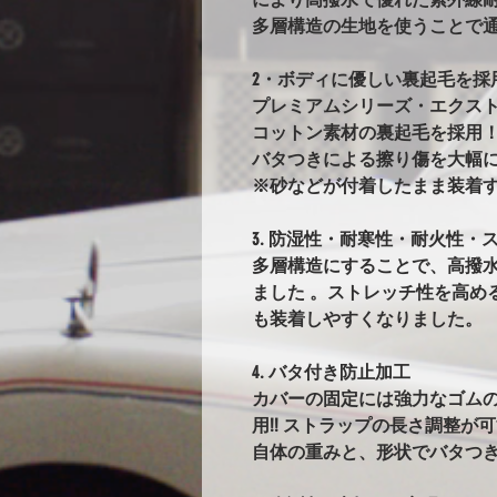
多層構造の生地を使うことで
2・ボディに優しい裏起毛を採
プレミアムシリーズ・エクス
コットン素材の裏起毛を採用
バタつきによる擦り傷を大幅
※砂などが付着したまま装着
3. 防湿性・耐寒性・耐火性・ス
多層構造にすることで、高撥
ました 。ストレッチ性を高め
も装着しやすくなりました。
4. バタ付き防止加工
カバーの固定には強力なゴム
用!! ストラップの長さ調整が
自体の重みと、形状でバタつ