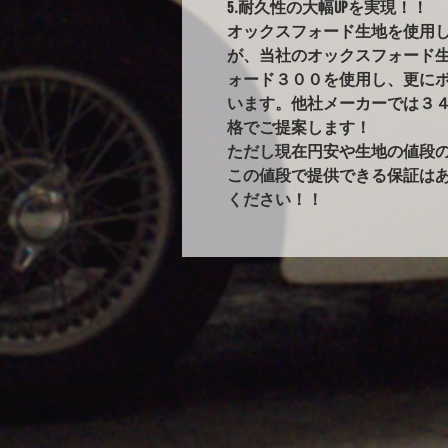
5.耐久性の大幅UPを実現！！
オックスフォード生地を使用
が、当社のオックスフォード
ォード３００を使用し、更に
います。他社メーカーでは３
格でご提案します！
ただし現在円安や生地の値段
この値段で提供できる保証は
ください！！