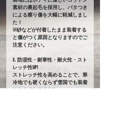
素材の裏起毛を採用し、バタつき
による擦り傷を大幅に軽減しまし
た！
※砂などが付着したまま装着する
と傷がつく原因となりますのでご
注意ください。
3. 防湿性・耐寒性・耐火性・スト
レッチ性UP!
ストレッチ性を高めることで、寒
冷地でも硬くならず雪国でも装着
しやすくなりました。
87. バタ付き防止加工とストラッ
プ
前後に強力なゴムの絞り加工を追
加。
固定にはワンタッチストラップを