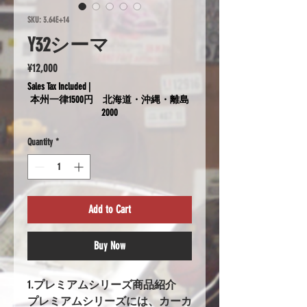
SKU: 3.64E+14
Y32シーマ
Price
¥12,000
Sales Tax Included
|
本州一律1500円 北海道・沖縄・離島
2000
Quantity
*
Add to Cart
Buy Now
1.プレミアムシリーズ商品紹介
プレミアムシリーズには、カーカ