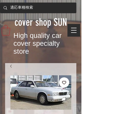
​cover shop SUN
​High quality car
cover specialty
store