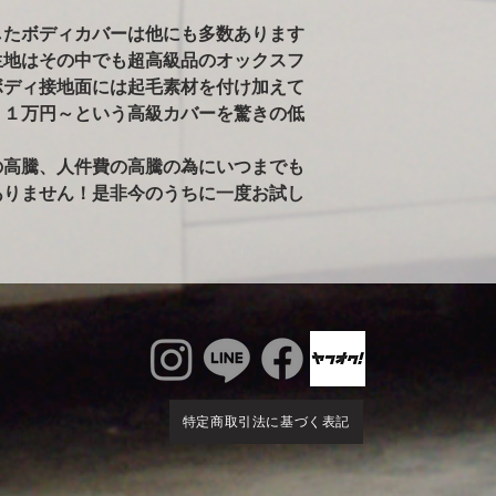
ールペンされた車両
したボディカバーは他にも多数あります
告がありました。）
生地はその中でも超高級品のオックスフ
※ボディが汚れた状
雨で濡れている車体
ボディ接地面には起毛素材を付け加えて
かけるのはご注意く
３１万円～という高級カバーを驚きの低
るとシミの原因にな
ィに使用すると、起
の高騰、人件費の高騰の為にいつまでも
す。出来るだけ綺麗
ありません！是非今のうちに一度お試し
特定商取引法に基づく表記