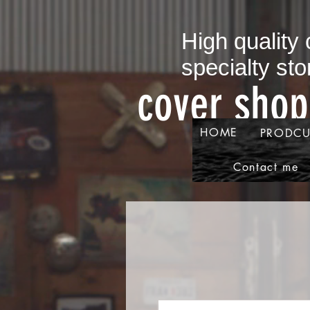
​High quality
specialty sto
​cover sho
HOME
PRODCU
Contact me