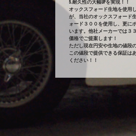
5.耐久性の大幅UPを実現！！
オックスフォード生地を使用
が、当社のオックスフォード
ォード３００を使用し、更に
います。他社メーカーでは３
価格でご提案します！
ただし現在円安や生地の値段
この値段で提供できる保証は
ください！！