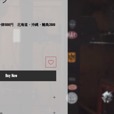
ック
律1500円 北海道・沖縄・離島2000
Buy Now
の注意
ー
意