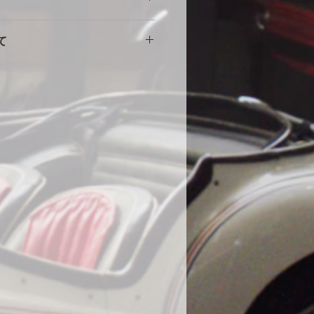
擦れや傷の原因になりますので、し
。使用に伴う劣化や汚れ、破れ等の
をしめて下さい。風の強い場合や台
て
ません。事前にカスタム等ご相談い
部分に布団を干す時に使用する大型
端にサイズが小さい・大きい等の初
する等の工夫をしていただくとより
途商品に交換させて頂きます。
。
000円
いません。
の発送になります。土日祝・年末年
水加工をしていますが、完全防水で
ん。
ール生地やテント生地などの完全防
、地面からの湿気でボディが錆てし
為あえて通気性を保つために完全防
。ミシンの縫い目から雨水が浸入す
、不良品ではありません。天気の良
をめくり換気する事をお勧めしま
コーティング車両に使用する際の注
コーティング直後の車両は塗膜が不
使用はお控えください。コーティン
よっては、シミができる可能性があ
になった場合は速やかに天日で乾燥
在までに38件のみ、DIYで赤色にオ