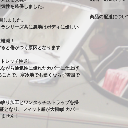
バタ付きが大きいと
通気性を確保しました。
カバーは消耗品です
っかりとストラップ
商品の配送につい
返品返金は対応でき
風の時は、ホイール
用しました。
ただいた車両で、極
の洗濯ばさみを併用
トラシリーズ共に裏地はボディに優しい
本州一律1500円
期不良に関しては別
安全に使用できます
！
北海道・沖縄・離島は2
※完全防水にはして
に軽減！
発送はゆうパックで
カバーには防水・撥
始の発送は出来ませ
すると傷がつく原因となります
はありません。ビニ
水生地を使用すると
まうからです。その
トレッチ性UP!
水にはしていません
水ながら通気性に優れたカバーに仕上げ
ることがありますが
ることで、寒冷地でも硬くならず雪国で
い日など車もカバー
す。
※オールペン車両や
意
オールペンやボディ
の絞り加工とワンタッチストラップを採
安定なためカバーの
可能となり、フィット感が大幅up! カバー
グ剤や塗料の種類に
きません！
ります。万が一シミ
させてください。（現