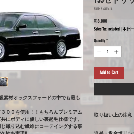
Y33セドリ
SKU: 3.64E+14
Price
¥18,000
Sales Tax Included
|
本州一
Quantity
*
Add to Cart
高級素材オックスフォードの中でも最も
ド３００を使用！！もちろんプレミアム
取り扱い上の注意
ズ共にボディに優しい裏起毛仕様です。
同じ織り込む繊維にコーテイングする事
ボディカバー使用上
返品・返金ポリシ
久性を実現!!
※強風での使用の注