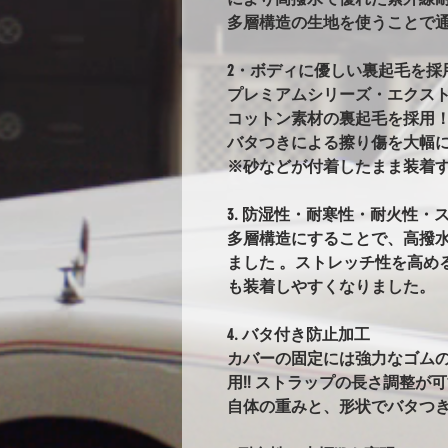
多層構造の生地を使うことで
2・ボディに優しい裏起毛を採
プレミアムシリーズ・エクス
コットン素材の裏起毛を採用
バタつきによる擦り傷を大幅
※砂などが付着したまま装着
3. 防湿性・耐寒性・耐火性・ス
多層構造にすることで、高撥
ました 。ストレッチ性を高め
も装着しやすくなりました。
4. バタ付き防止加工
カバーの固定には強力なゴム
用!! ストラップの長さ調整が
自体の重みと、形状でバタつ