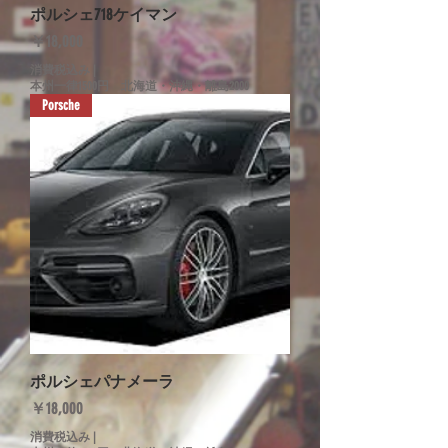
ポルシェ718ケイマン
価格
￥18,000
消費税込み
|
本州一律1500円 北海道・沖縄・離島2000
Porsche
ポルシェパナメーラ
価格
￥18,000
消費税込み
|