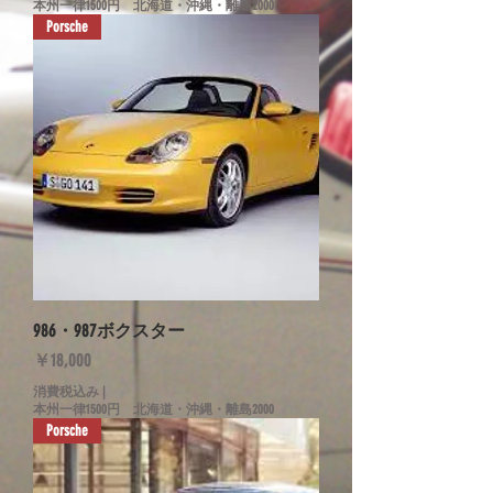
本州一律1500円 北海道・沖縄・離島2000
Porsche
986・987ボクスター
価格
￥18,000
消費税込み
|
本州一律1500円 北海道・沖縄・離島2000
Porsche