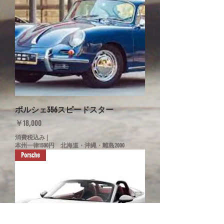
ポルシェ356スピードスター
価格
￥18,000
消費税込み
|
本州一律1500円 北海道・沖縄・離島2000
Porsche