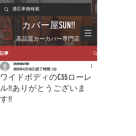
​カバー屋SUN!!
​高品質カーカバー専門店
記事
chottobarlite
2023年4月18日
読了時間: 1分
ワイドボディのC35ローレ
ル‼ありがとうございま
す‼