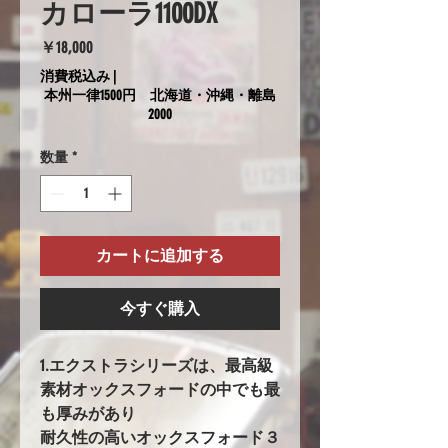
カローラ1100DX
価
￥18,000
格
消費税込み
|
本州一律1500円 北海道・沖縄・離島
2000
数量
*
カートに追加する
今すぐ購入
1.エクストラシリーズは、最高級
素材オックスフォードの中でも最
も厚みがあり
耐久性の高いオックスフォード３