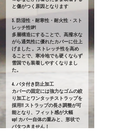
と傷がつく原因となります
3. 防湿性・耐寒性・耐火性・スト
レッチ性UP!
多層構造にすることで、高撥水な
がら通気性に優れたカバーに仕上
げました 。ストレッチ性を高め
ることで、寒冷地でも硬くならず
雪国でも装着しやすくなりまし
た。
4. バタ付き防止加工
カバーの固定には強力なゴムの絞
り加工とワンタッチストラップを
採用!! ストラップの長さ調整が可
能となり、フィット感が大幅
up! カバー自体の重みと、形状で
バタつきません！