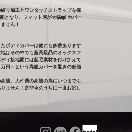
告がありました。）
の絞り加工とワンタッチストラップを採
※ボディが汚れた状
可能となり、フィット感が大幅up! カバー
雨で濡れている車体
きません！
かけるのはご注意く
るとシミの原因にな
ィに使用すると、起
す。出来るだけ綺麗
したボディカバーは他にも多数あります
生地はその中でも超高級品のオックスフ
ボディ接地面には起毛素材を付け加えて
２万円～という高級カバーを驚きの低価
の高騰、人件費の高騰の為にいつまでも
ありません！是非今のうちに一度お試し