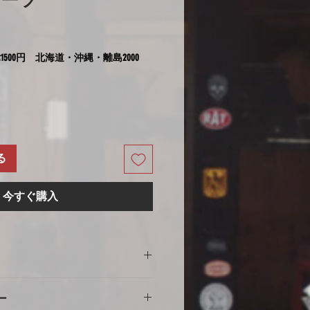
ポーツ
1500円 北海道・沖縄・離島2000
る
今すぐ購入
の注意
ー
意