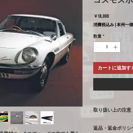
コスモス
価
￥18,000
格
消費税込み
|
本州一律
数量
*
カートに追加す
取り扱い上の注意
ボディカバー使用上
返品・返金ポリシ
※強風での使用の注