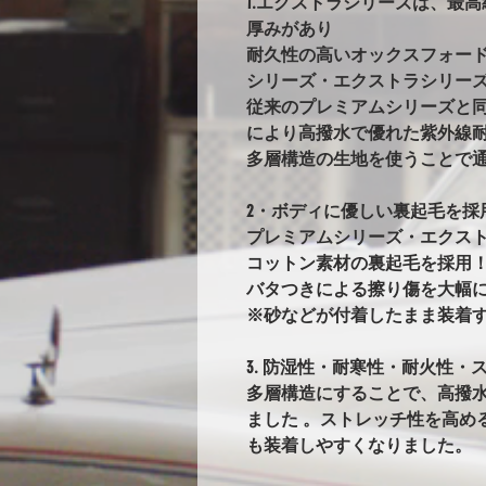
1.エクストラシリーズは、最
厚みがあり
耐久性の高いオックスフォー
シリーズ・エクストラシリー
従来のプレミアムシリーズと
により高撥水で優れた紫外線耐
多層構造の生地を使うことで
2・ボディに優しい裏起毛を採
プレミアムシリーズ・エクス
コットン素材の裏起毛を採用
バタつきによる擦り傷を大幅
※砂などが付着したまま装着
3. 防湿性・耐寒性・耐火性・ス
多層構造にすることで、高撥
ました 。ストレッチ性を高め
も装着しやすくなりました。