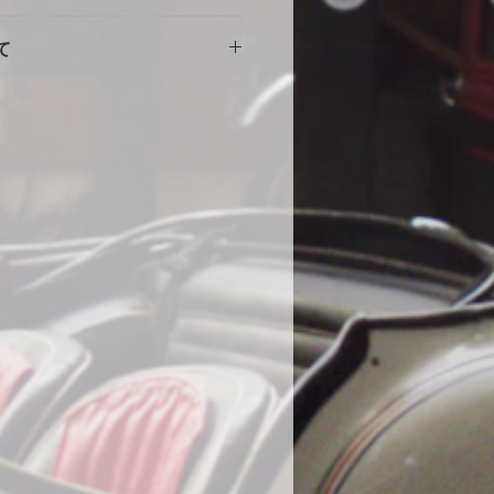
擦れや傷の原因になりますので、し
。使用に伴う劣化や汚れ、破れ等の
をしめて下さい。風の強い場合や台
て
ません。事前にカスタム等ご相談い
部分に布団を干す時に使用する大型
端にサイズが小さい・大きい等の初
する等の工夫をしていただくとより
途商品に交換させて頂きます。
。
000円
いません。
の発送になります。土日祝・年末年
水加工をしていますが、完全防水で
ん。
ール生地やテント生地などの完全防
、地面からの湿気でボディが錆てし
為あえて通気性を保つために完全防
。ミシンの縫い目から雨水が浸入す
、不良品ではありません。天気の良
をめくり換気する事をお勧めしま
コーティング車両に使用する際の注
コーティング直後の車両は塗膜が不
使用はお控えください。コーティン
よっては、シミができる可能性があ
になった場合は速やかに天日で乾燥
在までに79件のみ、DIYで赤色にオ
に使用し、塗装の曇りが出たとの報