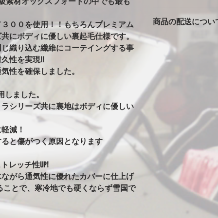
高級素材オックスフォードの中でも最も
バタ付きが大きいと
カバーは消耗品です
っかりとストラップ
商品の配送につい
返品返金は対応でき
風の時は、ホイール
ド３００を使用！！もちろんプレミアム
ただいた車両で、極
の洗濯ばさみを併用
ズ共にボディに優しい裏起毛仕様です。
本州一律1500円
期不良に関しては別
安全に使用できます
同じ織り込む繊維にコーテイングする事
北海道・沖縄・離島は2
※完全防水にはして
久性を実現!!
発送はゆうパックで
カバーには防水・撥
通気性を確保しました。
始の発送は出来ませ
はありません。ビニ
水生地を使用すると
用しました。
まうからです。その
水にはしていません
トラシリーズ共に裏地はボディに優しい
ることがありますが
！
い日など車もカバー
に軽減！
す。
すると傷がつく原因となります
※オールペン車両や
意
トレッチ性UP!
オールペンやボディ
水ながら通気性に優れたカバーに仕上げ
安定なためカバーの
グ剤や塗料の種類に
ることで、寒冷地でも硬くならず雪国で
ります。万が一シミ
させてください。（現
ールペンされた車両