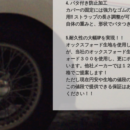
4. バタ付き防止加工
カバーの固定には強力なゴム
用!! ストラップの長さ調整が
自体の重みと、形状でバタつ
5.耐久性の大幅UPを実現！！
オックスフォード生地を使用
が、当社のオックスフォード
ォード３００を使用し、更に
います。他社メーカーでは１
格でご提案します！
ただし現在円安や生地の値段
この値段で提供できる保証は
ください！！