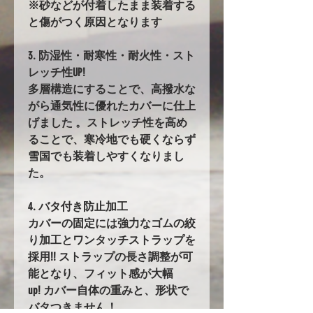
※砂などが付着したまま装着する
と傷がつく原因となります
3. 防湿性・耐寒性・耐火性・スト
レッチ性UP!
多層構造にすることで、高撥水な
がら通気性に優れたカバーに仕上
げました 。ストレッチ性を高め
ることで、寒冷地でも硬くならず
雪国でも装着しやすくなりまし
た。
4. バタ付き防止加工
カバーの固定には強力なゴムの絞
り加工とワンタッチストラップを
採用!! ストラップの長さ調整が可
能となり、フィット感が大幅
up! カバー自体の重みと、形状で
バタつきません！