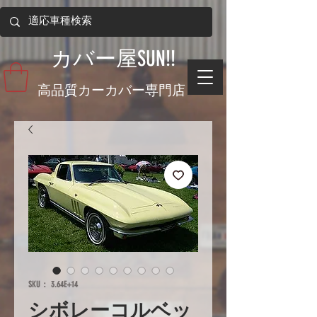
​カバー屋SUN!!
​高品質カーカバー専門店
SKU： 3.64E+14
シボレーコルベッ