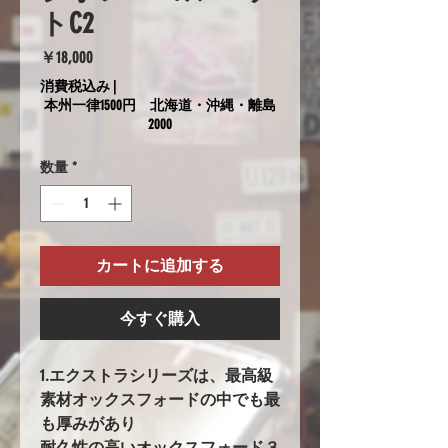
トC2
価
￥18,000
格
消費税込み
|
本州一律1500円 北海道・沖縄・離島
2000
数量
*
カートに追加する
今すぐ購入
1.エクストラシリーズは、最高級
素材オックスフォードの中でも最
も厚みがあり
耐久性の高いオックスフォード３