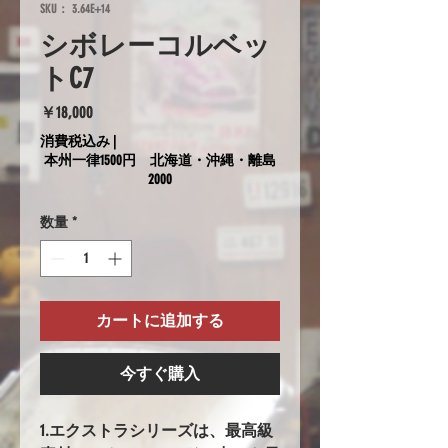
SKU： 3.64E+14
シボレーコルベッ
トC7
価
￥18,000
格
消費税込み
|
本州一律1500円 北海道・沖縄・離島
2000
数量
*
カートに追加する
今すぐ購入
1.エクストラシリーズは、最高級