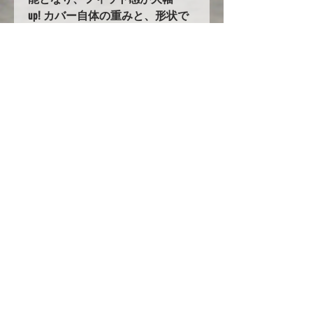
up! カバー自体の重みと、形状で
バタつきません！
5.耐久性の大幅UPを実現！！
オックスフォード生地を使用した
ボディカバーは他にも多数ありま
すが、当社のオックスフォード生
地はその中でも超高級品のオック
スフォード３００を使用し、更に
ボディ接地面には起毛素材を付け
加えています。他社メーカーでは
１０万円～という高級カバーを驚
きの低価格でご提案します！
ただし現在円安や生地の値段の高
騰、人件費の高騰の為にいつまで
もこの値段で提供できる保証はあ
りません！是非今のうちに一度お
試しください！！