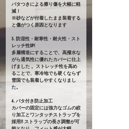
バタつきによる擦り傷を大幅に軽
減！
※砂などが付着したまま装着する
と傷がつく原因となります
3. 防湿性・耐寒性・耐火性・スト
レッチ性UP!
多層構造にすることで、高撥水な
がら通気性に優れたカバーに仕上
げました 。ストレッチ性を高め
ることで、寒冷地でも硬くならず
雪国でも装着しやすくなりまし
た。
4. バタ付き防止加工
カバーの固定には強力なゴムの絞
り加工とワンタッチストラップを
採用!! ストラップの長さ調整が可
能となり、フィット感が大幅