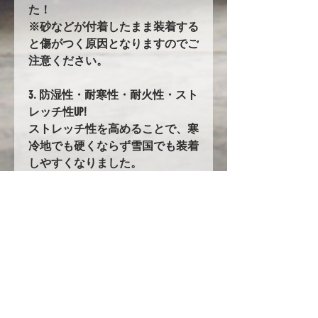
た！
※砂などが付着したまま装着する
と傷がつく原因となりますのでご
注意ください。
3. 防湿性・耐寒性・耐火性・スト
レッチ性UP!
ストレッチ性を高めることで、寒
冷地でも硬くならず雪国でも装着
しやすくなりました。
82. バタ付き防止加工とストラッ
プ
前後に強力なゴムの絞り加工を追
加。
固定にはワンタッチストラップを
採用!!
ストラップの長さは調整が可能で
フィット感が大幅up!