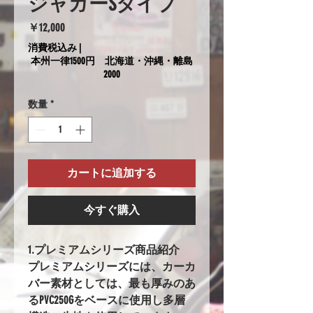
ジャガーSタイプ
価
￥12,000
格
消費税込み
|
本州一律1500円 北海道・沖縄・離島
2000
数量
*
カートに追加する
今すぐ購入
1.プレミアムシリーズ商品紹介
プレミアムシリーズには、カーカ
バー素材としては、最も厚みのあ
るPVC250Gをベースに使用し多層