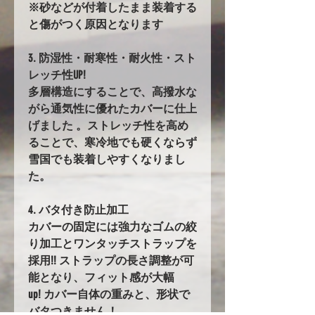
※砂などが付着したまま装着する
と傷がつく原因となります
3. 防湿性・耐寒性・耐火性・スト
レッチ性UP!
多層構造にすることで、高撥水な
がら通気性に優れたカバーに仕上
げました 。ストレッチ性を高め
ることで、寒冷地でも硬くならず
雪国でも装着しやすくなりまし
た。
4. バタ付き防止加工
カバーの固定には強力なゴムの絞
り加工とワンタッチストラップを
採用!! ストラップの長さ調整が可
能となり、フィット感が大幅
up! カバー自体の重みと、形状で
バタつきません！