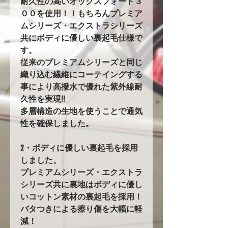
耐久性の高いオックスフォード３
００を使用！！もちろんプレミア
ムシリーズ・エクストラシリーズ
共にボディに優しい裏起毛仕様で
す。
従来のプレミアムシリーズと同じ
織り込む繊維にコーテイングする
事により高撥水で優れた紫外線耐
久性を実現!!
多層構造の生地を使うことで通気
性を確保しました。
2・ボディに優しい裏起毛を採用
しました。
プレミアムシリーズ・エクストラ
シリーズ共に裏地はボディに優し
いコットン素材の裏起毛を採用！
バタつきによる擦り傷を大幅に軽
減！