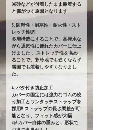
※砂などが付着したまま装着する
と傷がつく原因となります
3. 防湿性・耐寒性・耐火性・スト
レッチ性UP!
多層構造にすることで、高撥水な
がら通気性に優れたカバーに仕上
げました 。ストレッチ性を高め
ることで、寒冷地でも硬くならず
雪国でも装着しやすくなりまし
た。
4. バタ付き防止加工
カバーの固定には強力なゴムの絞
り加工とワンタッチストラップを
採用!! ストラップの長さ調整が可
能となり、フィット感が大幅
up! カバー自体の重みと、形状で
バタつきません！