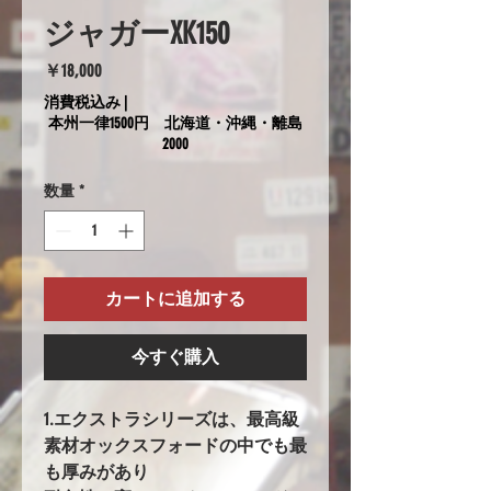
ジャガーXK150
価
￥18,000
格
消費税込み
|
本州一律1500円 北海道・沖縄・離島
2000
数量
*
カートに追加する
今すぐ購入
1.エクストラシリーズは、最高級
素材オックスフォードの中でも最
も厚みがあり