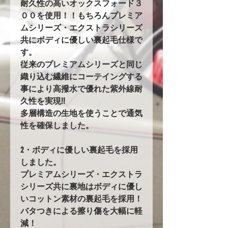
耐久性の高いオックスフォード３
００を使用！！もちろんプレミア
ムシリーズ・エクストラシリーズ
共にボディに優しい裏起毛仕様で
す。
従来のプレミアムシリーズと同じ
織り込む繊維にコーテイングする
事により高撥水で優れた紫外線耐
久性を実現!!
多層構造の生地を使うことで通気
性を確保しました。
2・ボディに優しい裏起毛を採用
しました。
プレミアムシリーズ・エクストラ
シリーズ共に裏地はボディに優し
いコットン素材の裏起毛を採用！
バタつきによる擦り傷を大幅に軽
減！