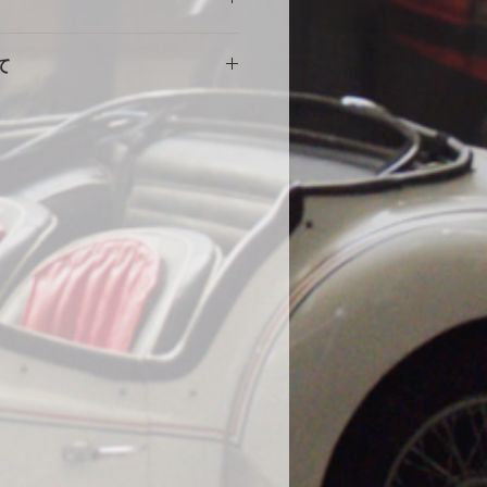
意
擦れや傷の原因になりますので、し
。使用に伴う劣化や汚れ、破れ等の
をしめて下さい。風の強い場合や台
て
ません。事前にカスタム等ご相談い
部分に布団を干す時に使用する大型
端にサイズが小さい・大きい等の初
する等の工夫をしていただくとより
途商品に交換させて頂きます。
。
000円
いません。
の発送になります。土日祝・年末年
水加工をしていますが、完全防水で
ん。
ール生地やテント生地などの完全防
、地面からの湿気でボディが錆てし
為あえて通気性を保つために完全防
。ミシンの縫い目から雨水が浸入す
、不良品ではありません。天気の良
をめくり換気する事をお勧めしま
コーティング車両に使用する際の注
コーティング直後の車両は塗膜が不
使用はお控えください。コーティン
よっては、シミができる可能性があ
になった場合は速やかに天日で乾燥
在までに13件のみ、DIYで赤色にオ