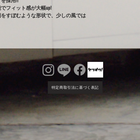
を採用!!
ールペンされた車両
でフィット感が大幅up!
告がありました。）
側をすぼむような形状で、少しの風では
※ボディが汚れた状
雨で濡れている車体
かけるのはご注意く
るとシミの原因にな
ィに使用すると、起
す。出来るだけ綺麗
特定商取引法に基づく表記