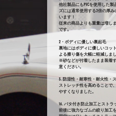
他社製品にもPVCを使用した
ズには通常使用する2倍の厚み
います！
従来の商品よりも重量は増し
です。
2・ボディに優しい裏起毛
裏地にはボディに優しいコッ
よる擦り傷を大幅に軽減しま
※砂などが付着したまま装着
意ください。
3. 防湿性・耐寒性・耐火性・ス
ストレッチ性を高めることで
やすくなりました。
16. バタ付き防止加工とストラ
前後に強力なゴムの絞り加工