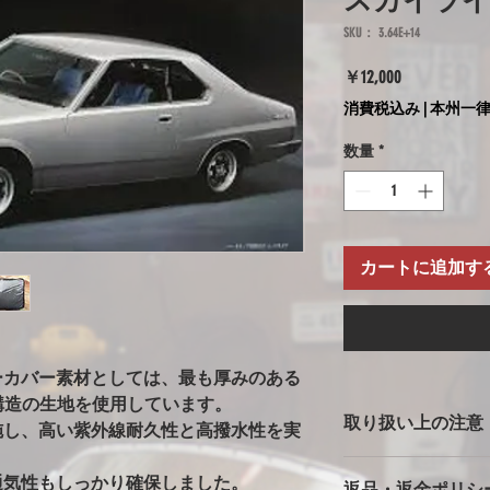
スカイラ
SKU： 3.64E+14
価
￥12,000
格
消費税込み
|
本州一律
数量
*
カートに追加す
ーカバー素材としては、最も厚みのある
多層構造の生地を使用しています。
取り扱い上の注意
施し、高い紫外線耐久性と高撥水性を実
ボディカバー使用上
通気性もしっかり確保しました。
返品・返金ポリシ