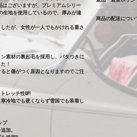
※強風での使用の注
製品はございますが、プレミアムシリー
バタ付きが大きいと
の生地を使用しているので、厚みが違
カバーは消耗品です
っかりとストラップ
商品の配送につい
返品返金は対応でき
風の時は、ホイール
ただいた車両で、極
の洗濯ばさみを併用
ましたが、女性が一人でもかけれる重さ
本州一律1500円
期不良に関しては別
安全に使用できます
北海道・沖縄・離島は2
※完全防水にはして
発送はゆうパックで
カバーには防水・撥
始の発送は出来ませ
はありません。ビニ
トン素材の裏起毛を採用し、バタつきに
水生地を使用すると
した！
まうからです。その
水にはしていません
すると傷がつく原因となりますのでご注
ることがありますが
い日など車もカバー
す。
トレッチ性UP!
※オールペン車両や
、寒冷地でも硬くならず雪国でも装着し
意
オールペンやボディ
安定なためカバーの
グ剤や塗料の種類に
ップ
ります。万が一シミ
を追加。
させてください。（現