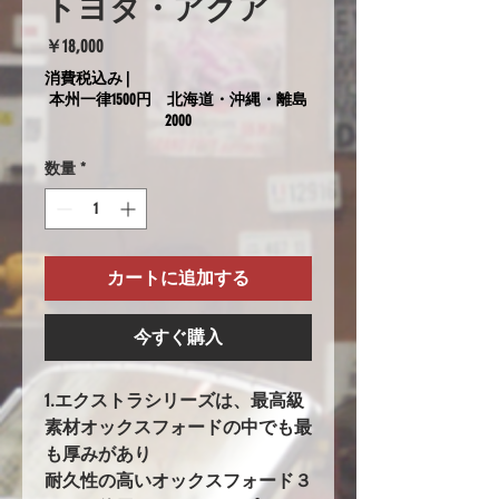
トヨタ・アクア
価
￥18,000
格
消費税込み
|
本州一律1500円 北海道・沖縄・離島
2000
数量
*
カートに追加する
今すぐ購入
1.エクストラシリーズは、最高級
素材オックスフォードの中でも最
も厚みがあり
耐久性の高いオックスフォード３