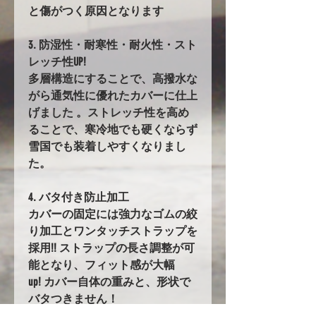
と傷がつく原因となります
3. 防湿性・耐寒性・耐火性・スト
レッチ性UP!
多層構造にすることで、高撥水な
がら通気性に優れたカバーに仕上
げました 。ストレッチ性を高め
ることで、寒冷地でも硬くならず
雪国でも装着しやすくなりまし
た。
4. バタ付き防止加工
カバーの固定には強力なゴムの絞
り加工とワンタッチストラップを
採用!! ストラップの長さ調整が可
能となり、フィット感が大幅
up! カバー自体の重みと、形状で
バタつきません！