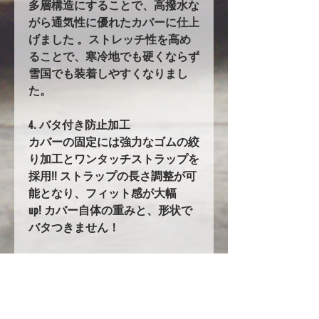
多層構造にすることで、高撥水な
がら通気性に優れたカバーに仕上
げました 。ストレッチ性を高め
ることで、寒冷地でも硬くならず
雪国でも装着しやすくなりまし
た。
4. バタ付き防止加工
カバーの固定には強力なゴムの絞
り加工とワンタッチストラップを
採用!! ストラップの長さ調整が可
能となり、フィット感が大幅
up! カバー自体の重みと、形状で
バタつきません！
5.耐久性の大幅UPを実現！！
オックスフォード生地を使用した
ボディカバーは他にも多数ありま
すが、当社のオックスフォード生