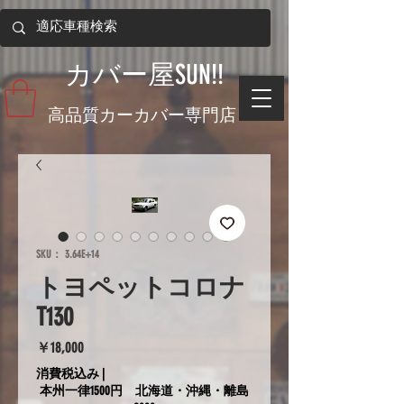
​カバー屋SUN!!
​高品質カーカバー専門店
SKU： 3.64E+14
トヨペットコロナ
T130
価
￥18,000
格
消費税込み
|
本州一律1500円 北海道・沖縄・離島