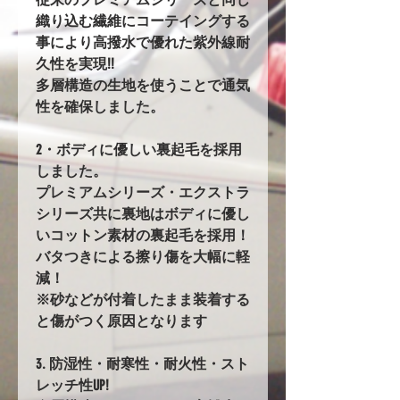
織り込む繊維にコーテイングする
事により高撥水で優れた紫外線耐
久性を実現!!
多層構造の生地を使うことで通気
性を確保しました。
2・ボディに優しい裏起毛を採用
しました。
プレミアムシリーズ・エクストラ
シリーズ共に裏地はボディに優し
いコットン素材の裏起毛を採用！
バタつきによる擦り傷を大幅に軽
減！
※砂などが付着したまま装着する
と傷がつく原因となります
3. 防湿性・耐寒性・耐火性・スト
レッチ性UP!