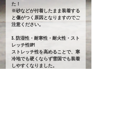
た！
※砂などが付着したまま装着する
と傷がつく原因となりますのでご
注意ください。
3. 防湿性・耐寒性・耐火性・スト
レッチ性UP!
ストレッチ性を高めることで、寒
冷地でも硬くならず雪国でも装着
しやすくなりました。
100. バタ付き防止加工とストラッ
プ
前後に強力なゴムの絞り加工を追
加。
固定にはワンタッチストラップを
採用!!
ストラップの長さは調整が可能で
フィット感が大幅up!