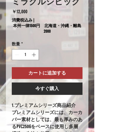
ミラクルシビック
価
￥12,000
格
消費税込み
|
本州一律1500円 北海道・沖縄・離島
2000
数量
*
カートに追加する
今すぐ購入
1.プレミアムシリーズ商品紹介
プレミアムシリーズには、カーカ
バー素材としては、最も厚みのあ
るPVC250Gをベースに使用し多層