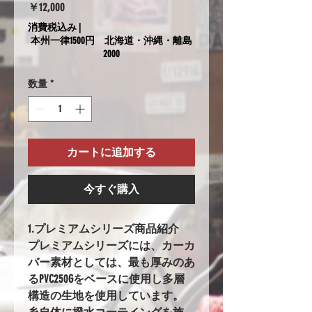
価
￥12,000
格
消費税込み
|
本州一律1500円 北海道・沖縄・離島
2000
数量
*
カートに追加する
今すぐ購入
1.プレミアムシリーズ商品紹介
プレミアムシリーズには、カーカ
バー素材としては、最も厚みのあ
るPVC250Gをベースに使用し多層
構造の生地を使用しています。