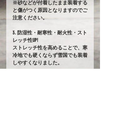
※砂などが付着したまま装着する
と傷がつく原因となりますのでご
注意ください。
3. 防湿性・耐寒性・耐火性・スト
レッチ性UP!
ストレッチ性を高めることで、寒
冷地でも硬くならず雪国でも装着
しやすくなりました。
36. バタ付き防止加工とストラッ
プ
前後に強力なゴムの絞り加工を追
加。
固定にはワンタッチストラップを
採用!!
ストラップの長さは調整が可能で
フィット感が大幅up!
カバー自体の重みとボディ下側を