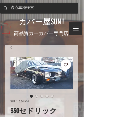
​カバー屋SUN!!
​高品質カーカバー専門店
SKU： 3.64E+14
330セドリック