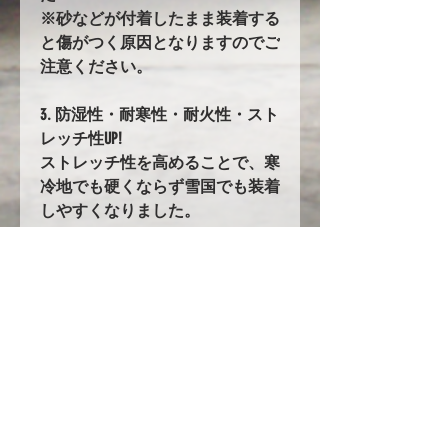
※砂などが付着したまま装着する
と傷がつく原因となりますのでご
注意ください。
3. 防湿性・耐寒性・耐火性・スト
レッチ性UP!
ストレッチ性を高めることで、寒
冷地でも硬くならず雪国でも装着
しやすくなりました。
90. バタ付き防止加工とストラッ
プ
前後に強力なゴムの絞り加工を追
加。
固定にはワンタッチストラップを
採用!!
ストラップの長さは調整が可能で
フィット感が大幅up!