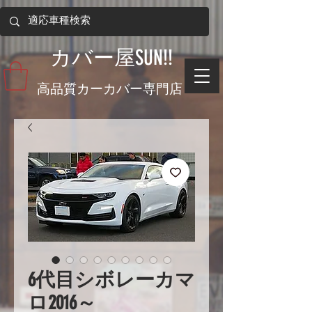
​カバー屋SUN!!
​高品質カーカバー専門店
6代目シボレーカマ
ロ2016～