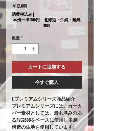
価
￥12,000
格
消費税込み
|
本州一律1500円 北海道・沖縄・離島
2000
数量
*
カートに追加する
今すぐ購入
1.プレミアムシリーズ商品紹介
プレミアムシリーズには、カーカ
バー素材としては、最も厚みのあ
るPVC250Gをベースに使用し多層
構造の生地を使用しています。