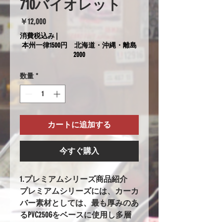
710バイオレット
価
￥12,000
格
消費税込み
|
本州一律1500円 北海道・沖縄・離島
2000
数量
*
カートに追加する
今すぐ購入
1.プレミアムシリーズ商品紹介
プレミアムシリーズには、カーカ
バー素材としては、最も厚みのあ
るPVC250Gをベースに使用し多層