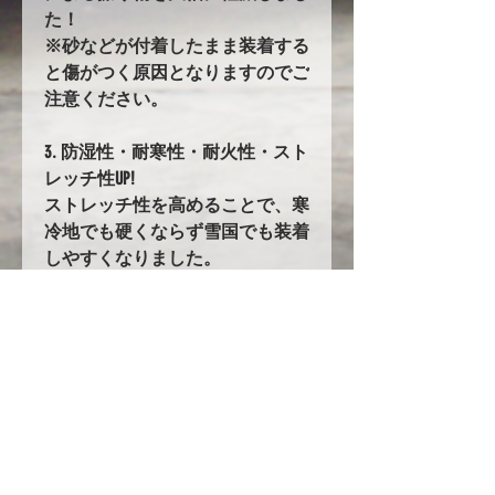
た！
※砂などが付着したまま装着する
と傷がつく原因となりますのでご
注意ください。
3. 防湿性・耐寒性・耐火性・スト
レッチ性UP!
ストレッチ性を高めることで、寒
冷地でも硬くならず雪国でも装着
しやすくなりました。
116. バタ付き防止加工とストラッ
プ
前後に強力なゴムの絞り加工を追
加。
固定にはワンタッチストラップを
採用!!
ストラップの長さは調整が可能で