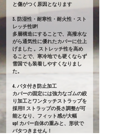
と傷がつく原因となります
3. 防湿性・耐寒性・耐火性・スト
レッチ性UP!
多層構造にすることで、高撥水な
がら通気性に優れたカバーに仕上
げました 。ストレッチ性を高め
ることで、寒冷地でも硬くならず
雪国でも装着しやすくなりまし
た。
4. バタ付き防止加工
カバーの固定には強力なゴムの絞
り加工とワンタッチストラップを
採用!! ストラップの長さ調整が可
能となり、フィット感が大幅
up! カバー自体の重みと、形状で
バタつきません！