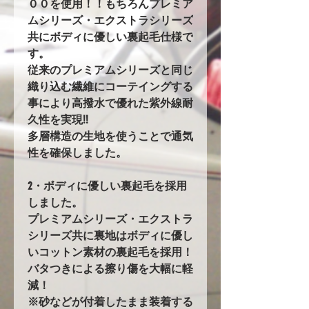
００を使用！！もちろんプレミア
ムシリーズ・エクストラシリーズ
共にボディに優しい裏起毛仕様で
す。
従来のプレミアムシリーズと同じ
織り込む繊維にコーテイングする
事により高撥水で優れた紫外線耐
久性を実現!!
多層構造の生地を使うことで通気
性を確保しました。
2・ボディに優しい裏起毛を採用
しました。
プレミアムシリーズ・エクストラ
シリーズ共に裏地はボディに優し
いコットン素材の裏起毛を採用！
バタつきによる擦り傷を大幅に軽
減！
※砂などが付着したまま装着する