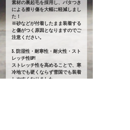
素材の裏起毛を採用し、バタつき
による擦り傷を大幅に軽減しまし
た！
※砂などが付着したまま装着する
と傷がつく原因となりますのでご
注意ください。
3. 防湿性・耐寒性・耐火性・スト
レッチ性UP!
ストレッチ性を高めることで、寒
冷地でも硬くならず雪国でも装着
しやすくなりました。
74. バタ付き防止加工とストラッ
プ
前後に強力なゴムの絞り加工を追
加。
固定にはワンタッチストラップを
採用!!